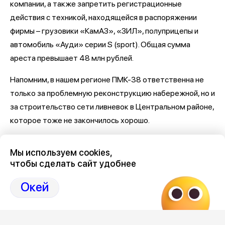
компании, а также запретить регистрационные
действия с техникой, находящейся в распоряжении
фирмы – грузовики «КамАЗ», «ЗИЛ», полуприцепы и
автомобиль «Ауди» серии S (sport). Общая сумма
ареста превышает 48 млн рублей.
Напомним, в нашем регионе ПМК-38 ответственна не
только за проблемную реконструкцию набережной, но и
за строительство сети ливневок в Центральном районе,
которое тоже не закончилось хорошо.
Последние новости о Петровской набережной и
Мы используем cookies,
связанными с ней коррупцией и мошенничеством
здесь,
чтобы сделать сайт удобнее
на Дзен-канале нашего города 36
Окей
Отзывы, эмоции, мнения,
комментарии и
обсуждения на страницах Дзен 36on