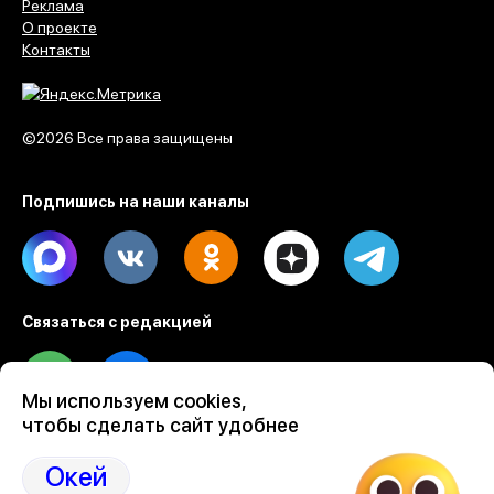
Реклама
О проекте
Контакты
©2026 Все права защищены
Подпишись на наши каналы
Max
Vk
Ok
Dzen
Telegram
Связаться с редакцией
Tel
Email
Мы используем cookies,
чтобы сделать сайт удобнее
Разработка веб проектов Evrone
Custom software & mobile development
Окей
Ruby on Rails development by Evrone