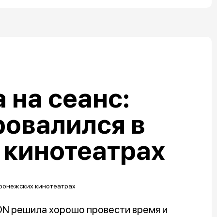
 на сеанс:
ровалился в
 кинотеатрах
N решила хорошо провести время и