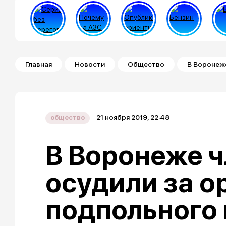
Строка навигации
Главная
Новости
Общество
В Воронеже
21 ноября 2019, 22:48
общество
В Воронеже 
осудили за 
подпольного