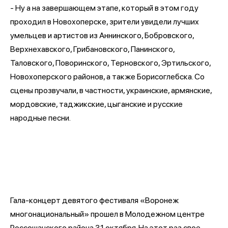
- Ну а на завершающем этапе, который в этом году
проходил в Новохоперске, зрители увидели лучших
умельцев и артистов из Аннинского, Бобровского,
Верхнехавского, Грибановского, Панинского,
Таловского, Поворинского, Терновского, Эртильского,
Новохоперского районов, а также Борисоглебска. Со
сцены прозвучали, в частности, украинские, армянские,
мордовские, таджикские, цыганские и русские
народные песни.
Гала-концерт девятого фестиваля «Воронеж
многонациональный» прошел в Молодежном центре
Россошанского района 31 октября. На этот раз свое