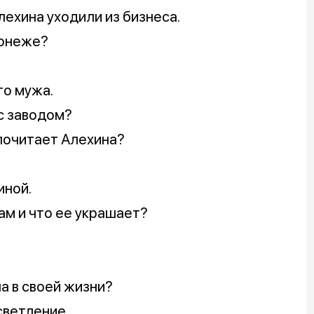
Алехина уходили из бизнеса.
ронеже?
го мужа.
с заводом?
почитает Алехина?
иной.
ам и что ее украшает?
а в своей жизни?
светление.