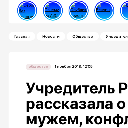
Строка навигации
Главная
Новости
Общество
Учредитель
1 ноября 2019, 12:05
общество
Учредитель P
рассказала о
мужем, конфл