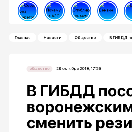
Строка навигации
Главная
Новости
Общество
В ГИБДД п
29 октября 2019, 17:35
общество
В ГИБДД пос
воронежским
сменить рез