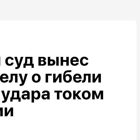
 суд вынес
елу о гибели
 удара током
ии