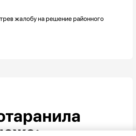
трев жалобу на решение районного
отаранила
неже: