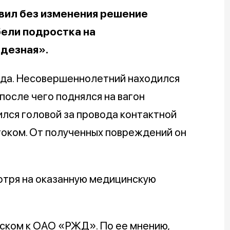
вил без изменения решение
бели подростка на
одезная».
ода. Несовершеннолетний находился
осле чего поднялся на вагон
ился головой за провода контактной
током. От полученных повреждений он
отря на оказанную медицинскую
иском к ОАО «РЖД». По ее мнению,