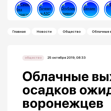
Строка навигации
Главная
Новости
Общество
Облачные 
25 октября 2019, 08:33
общество
Облачные вы
осадков ожи
воронежцев