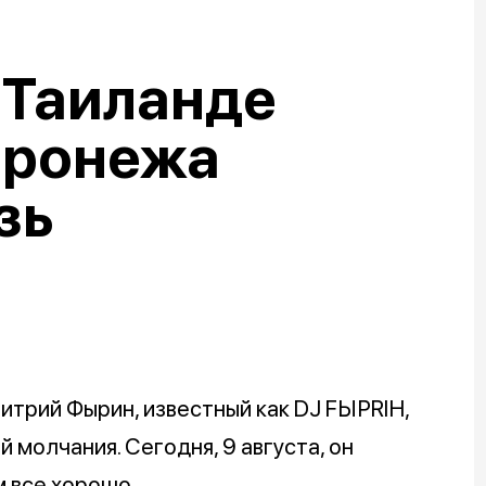
 Таиланде
оронежа
зь
трий Фырин, известный как DJ FЫРRIН,
 молчания. Сегодня, 9 августа, он
м все хорошо.