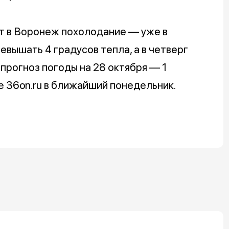
т в Воронеж похолодание — уже в
вышать 4 градусов тепла, а в четверг
прогноз погоды на 28 октября — 1
е 36on.ru в ближайший понедельник.