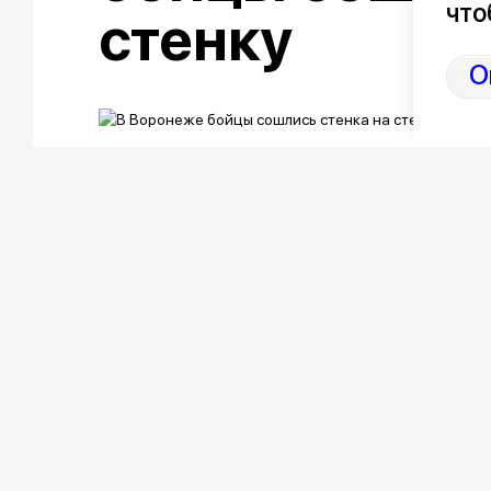
что
стенку
О
8 августа на Петровской набереж
русской стенке. Участники из ра
поединках под контролем судей, 
могли все желающие.
Суббота выдалась по-настоящему жар
корту начали стягиваться крепкие м
регистрация участников. До начала 
Пока команды регистрировались и жд