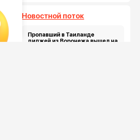
Новостной поток
Пропавший в Таиланде
диджей из Воронежа вышел на
связь
9 августа 2026, 11:54
«Один за всех — и все за
одного»: в Воронеже бойцы
сошлись стенка на стенку
9 августа 2026, 11:30
«Чепуха»: как воронежцы
представляют метробус