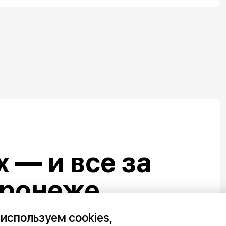
 — и все за
оронеже
ь стенка на
используем cookies,