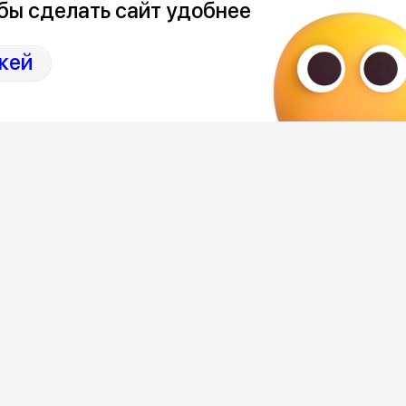
бы сделать сайт удобнее
кей
ной в Воронеже прошел турнир по
зных городов сошлись в командных
а посмотреть на соревнования
кой. Уже к часу дня к спортивному
олодые люди — в это время стартовала
соревнований оставалось еще два часа.
али выхода на площадку, корт