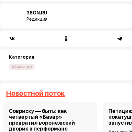
36ON.RU
Редакция
Категория
общество
Новостной поток
Совриску — быть: как
Петицию
четвертый «Базар»
покатуш
превратил воронежский
запусти
дворик в перформанс
6 августа 2