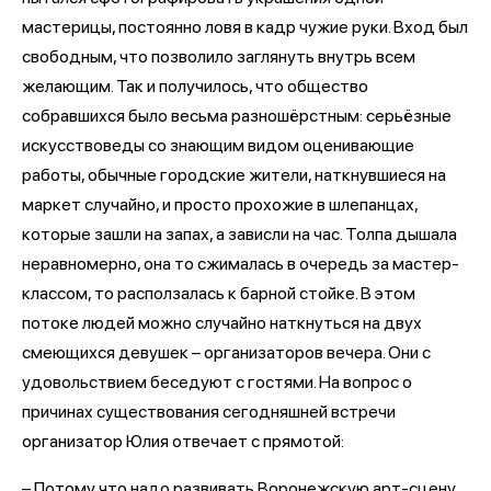
мастерицы, постоянно ловя в кадр чужие руки. Вход был
свободным, что позволило заглянуть внутрь всем
желающим. Так и получилось, что общество
собравшихся было весьма разношёрстным: серьёзные
искусствоведы со знающим видом оценивающие
работы, обычные городские жители, наткнувшиеся на
маркет случайно, и просто прохожие в шлепанцах,
которые зашли на запах, а зависли на час. Толпа дышала
неравномерно, она то сжималась в очередь за мастер-
классом, то расползалась к барной стойке. В этом
потоке людей можно случайно наткнуться на двух
смеющихся девушек – организаторов вечера. Они с
удовольствием беседуют с гостями. На вопрос о
причинах существования сегодняшней встречи
организатор Юлия отвечает с прямотой:
– Потому что надо развивать Воронежскую арт-сцену.