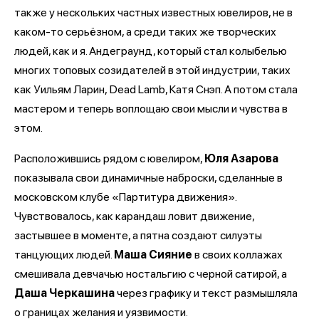
также у нескольких частных известных ювелиров, не в
каком-то серьёзном, а среди таких же творческих
людей, как и я. Андеграунд, который стал колыбелью
многих топовых созидателей в этой индустрии, таких
как Уильям Ларин, Dead Lamb, Катя Снэп. А потом стала
мастером и теперь воплощаю свои мысли и чувства в
этом.
Расположившись рядом с ювелиром,
Юля Азарова
показывала свои динамичные наброски, сделанные в
московском клубе «Партитура движения».
Чувствовалось, как карандаш ловит движение,
застывшее в моменте, а пятна создают силуэты
танцующих людей.
Маша Сияние
в своих коллажах
смешивала девчачью ностальгию с черной сатирой, а
Даша Черкашина
через графику и текст размышляла
о границах желания и уязвимости.