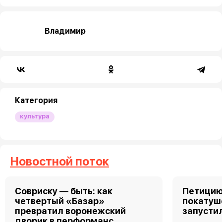
Владимир
Категория
культура
Новостной поток
Совриску — быть: как
Петицию
четвертый «Базар»
покатуш
превратил воронежский
запусти
дворик в перформанс