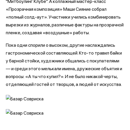
"Митбоулинг Клубе". А коллажный мастер-класс
«Прозрачная композиция» Маши Сияние собрал
«полный солд-аут». Участники учились комбинировать
вырезки из журналов, различные фактуры на прозрачной
пленке, создавая «воздушные» работы.
Пока одни спорили о высоком, другие наслаждались
гастрономической составляющей. Кто-то травил байки
у барной стойки, художники общались с покупателями
— и среди этого мелькали имена, дружеские объятия и
вопросы: «А ты что купил?». И не было никакой черты,
отделяющей гостей от творцов, а людей от искусства.