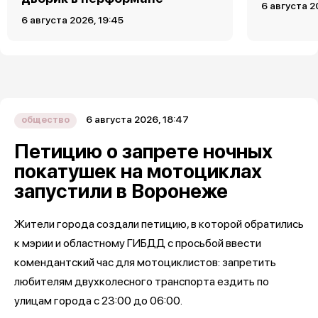
6 августа 2
6 августа 2026, 19:45
6 августа 2026, 18:47
общество
Петицию о запрете ночных
покатушек на мотоциклах
запустили в Воронеже
Жители города создали петицию, в которой обратились
к мэрии и областному ГИБДД с просьбой ввести
комендантский час для мотоциклистов: запретить
любителям двухколесного транспорта ездить по
улицам города с 23:00 до 06:00.