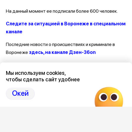
На данный момент ее подписали более 600 человек.
Следите за ситуацией в Воронеже в специальном
канале
Последние новости о происшествиях и криминале в
Воронеже
здесь, на канале Дзен-36on
Отзывы, эмоции, мнения, комментарии и обсуждения
Мы используем cookies,
происшествий в Воронеже и Воронежской области
на
чтобы сделать сайт удобнее
канале Дзен 36on
Окей
# Происшествия Воронеж
# Воронеж происшествия сегодня
# Происшествия Воронеж сегодня
# Воронеж происшествия