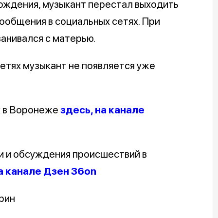
рождения, музыкант перестал выходить
 сообщения в социальных сетях. При
анивался с матерью.
етях музыкант не появляется уже
х в Воронеже
здесь, на канале
и и обсуждения происшествий в
а канале Дзен 36on
рин