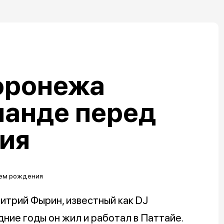
оронежа
ланде перед
ия
итрий Фырин, известный как DJ
ние годы он жил и работал в Паттайе.