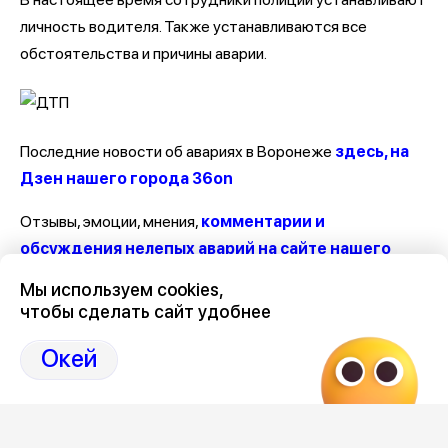
личность водителя. Также устанавливаются все
обстоятельства и причины аварии.
Последние новости об авариях в Воронеже
здесь, на
Дзен нашего города 36on
Отзывы, эмоции, мнения,
комментарии и
обсуждения нелепых аварий на сайте нашего
города в Дзен-36on
Мы используем cookies,
чтобы сделать сайт удобнее
# Авария на Новосибирской
# Авария на Новосибирской сегодня
Окей
# Аварии в Воронеже за последние сутки
# Аварии Воронеж