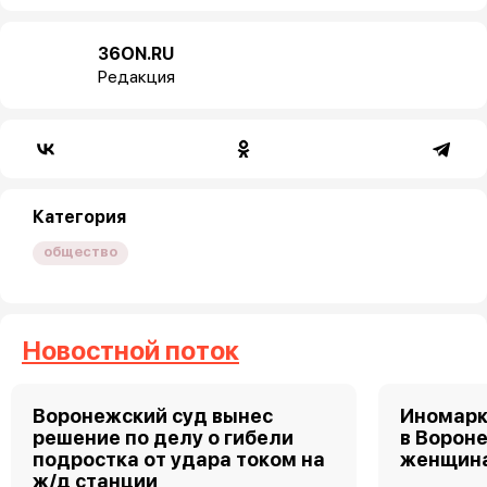
36ON.RU
Редакция
Категория
общество
Новостной поток
Воронежский суд вынес
Иномарк
решение по делу о гибели
в Ворон
подростка от удара током на
женщин
ж/д станции