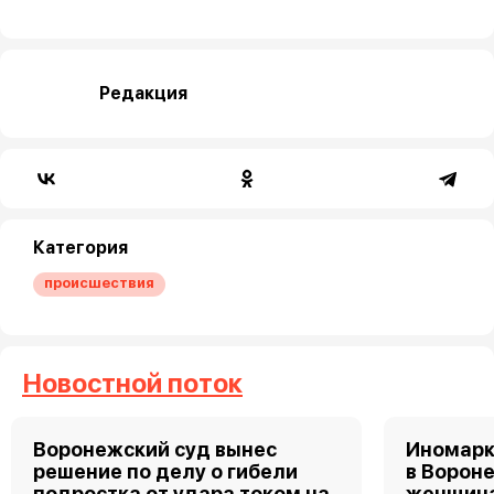
Редакция
Категория
происшествия
Новостной поток
Воронежский суд вынес
Иномарк
решение по делу о гибели
в Ворон
подростка от удара током на
женщин