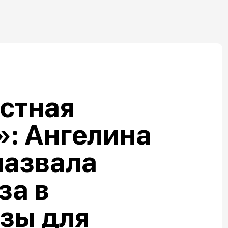
стная
: Ангелина
назвала
за в
зы для