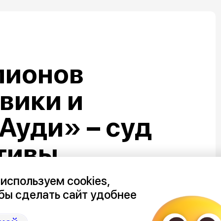
лионов
овики и
Ауди» – суд
тивы
о подрядчика
используем cookies,
бы сделать сайт удобнее
набережной в