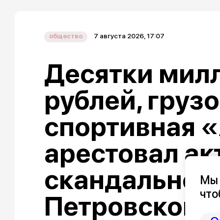
7 августа 2026, 17:07
общество
Десятки мил
рублей, груз
спортивная «
арестовал ак
скандальног
Мы 
что
Петровской 