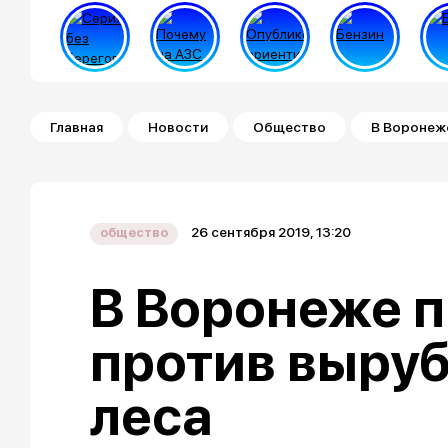
Строка навигации
Главная
Новости
Общество
В Воронеже
26 сентября 2019, 13:20
общество
В Воронеже п
против выру
леса