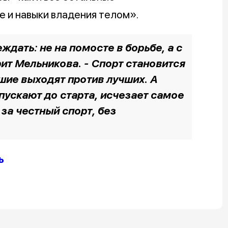
е и навыки владения телом».
ждать: не на помосте в борьбе, а с
рит Мельникова. - Спорт становится
чшие выходят против лучших. А
пускают до старта, исчезает самое
 за честный спорт, без
ь