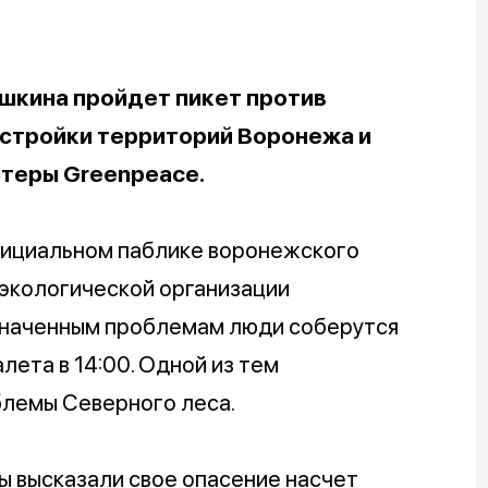
ушкина пройдет пикет против
астройки территорий Воронежа и
нтеры Greenpeace.
фициальном паблике воронежского
экологической организации
значенным проблемам люди соберутся
лета в 14:00. Одной из тем
блемы Северного леса.
ы высказали свое опасение насчет