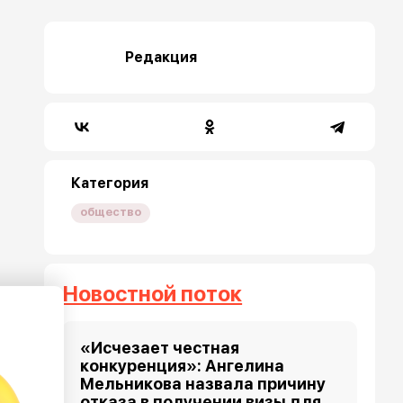
Редакция
Категория
общество
Новостной поток
«Исчезает честная
конкуренция»: Ангелина
Мельникова назвала причину
отказа в получении визы для