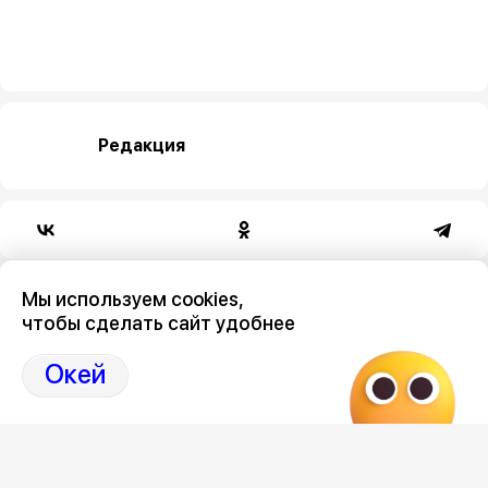
Редакция
Категория
Мы используем cookies,
чтобы сделать сайт удобнее
общество
Окей
Новостной поток