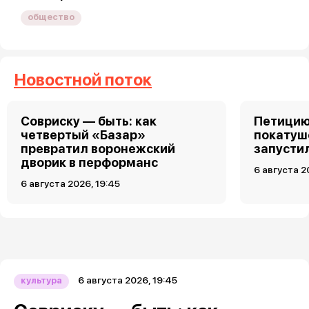
общество
Новостной поток
Совриску — быть: как
Петицию
четвертый «Базар»
покатуш
превратил воронежский
запусти
дворик в перформанс
6 августа 2
6 августа 2026, 19:45
6 августа 2026, 19:45
культура