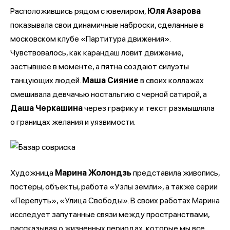
Расположившись рядом с ювелиром,
Юля Азарова
показывала свои динамичные наброски, сделанные в
московском клубе «Партитура движения».
Чувствовалось, как карандаш ловит движение,
застывшее в моменте, а пятна создают силуэты
танцующих людей.
Маша Сияние
в своих коллажах
смешивала девчачью ностальгию с черной сатирой, а
Даша Черкашина
через графику и текст размышляла
о границах желания и уязвимости.
Художница
Марина Жолондзь
представила живопись,
постеры, объекты, работа «Узлы земли», а также серии
«Перепуть», «Улица Свободы». В своих работах Марина
исследует запутанные связи между пространствами,
рассказывая о жизненных периодах, которые мы все