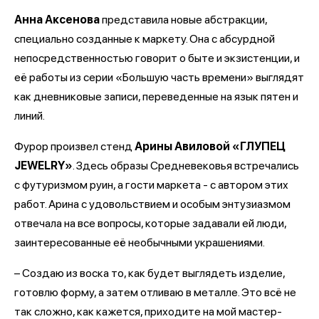
Анна Аксенова
представила новые абстракции,
специально созданные к маркету. Она с абсурдной
непосредственностью говорит о быте и экзистенции, и
её работы из серии «Большую часть времени» выглядят
как дневниковые записи, переведенные на язык пятен и
линий.
Фурор произвел стенд
Арины Авиловой «ГЛУПЕЦ
JEWELRY»
. Здесь образы Средневековья встречались
с футуризмом руин, а гости маркета - с автором этих
работ. Арина с удовольствием и особым энтузиазмом
отвечала на все вопросы, которые задавали ей люди,
заинтересованные её необычными украшениями.
– Создаю из воска то, как будет выглядеть изделие,
готовлю форму, а затем отливаю в металле. Это всё не
так сложно, как кажется, приходите на мой мастер-