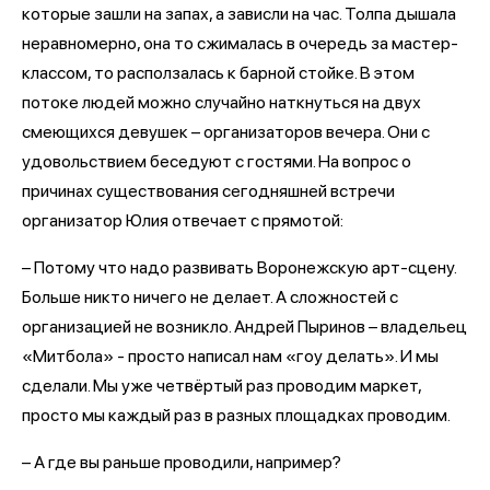
которые зашли на запах, а зависли на час. Толпа дышала
неравномерно, она то сжималась в очередь за мастер-
классом, то расползалась к барной стойке. В этом
потоке людей можно случайно наткнуться на двух
смеющихся девушек – организаторов вечера. Они с
удовольствием беседуют с гостями. На вопрос о
причинах существования сегодняшней встречи
организатор Юлия отвечает с прямотой:
– Потому что надо развивать Воронежскую арт-сцену.
Больше никто ничего не делает. А сложностей с
организацией не возникло. Андрей Пыринов – владельец
«Митбола» - просто написал нам «гоу делать». И мы
сделали. Мы уже четвёртый раз проводим маркет,
просто мы каждый раз в разных площадках проводим.
– А где вы раньше проводили, например?