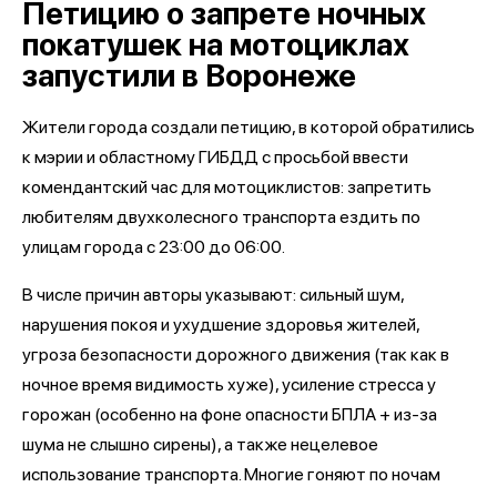
Петицию о запрете ночных
покатушек на мотоциклах
запустили в Воронеже
Жители города создали петицию, в которой обратились
к мэрии и областному ГИБДД с просьбой ввести
комендантский час для мотоциклистов: запретить
любителям двухколесного транспорта ездить по
улицам города с 23:00 до 06:00.
В числе причин авторы указывают: сильный шум,
нарушения покоя и ухудшение здоровья жителей,
угроза безопасности дорожного движения (так как в
ночное время видимость хуже), усиление стресса у
горожан (особенно на фоне опасности БПЛА + из-за
шума не слышно сирены), а также нецелевое
использование транспорта. Многие гоняют по ночам