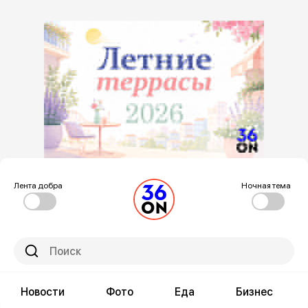
Лента добра
Ночная тема
Новости
Фото
Еда
Бизнес