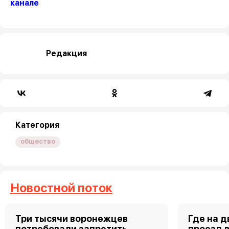
канале
Редакция
Категория
общество
Новостной поток
Три тысячи воронежцев
Где на 
потребовали запретить
проезд 