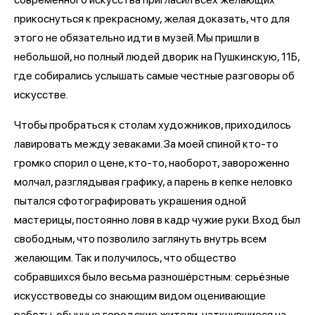
прикоснуться к прекрасному, желая доказать, что для
этого не обязательно идти в музей. Мы пришли в
небольшой, но полный людей дворик на Пушкинскую, 11Б,
где собирались услышать самые честные разговоры об
искусстве.
Чтобы пробраться к столам художников, приходилось
лавировать между зеваками. За моей спиной кто-то
громко спорил о цене, кто-то, наоборот, завороженно
молчал, разглядывая графику, а парень в кепке неловко
пытался сфотографировать украшения одной
мастерицы, постоянно ловя в кадр чужие руки. Вход был
свободным, что позволило заглянуть внутрь всем
желающим. Так и получилось, что общество
собравшихся было весьма разношёрстным: серьёзные
искусствоведы со знающим видом оценивающие
работы, обычные городские жители, наткнувшиеся на