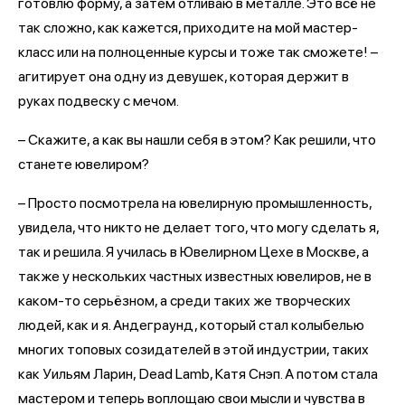
готовлю форму, а затем отливаю в металле. Это всё не
так сложно, как кажется, приходите на мой мастер-
класс или на полноценные курсы и тоже так сможете! –
агитирует она одну из девушек, которая держит в
руках подвеску с мечом.
– Скажите, а как вы нашли себя в этом? Как решили, что
станете ювелиром?
– Просто посмотрела на ювелирную промышленность,
увидела, что никто не делает того, что могу сделать я,
так и решила. Я училась в Ювелирном Цехе в Москве, а
также у нескольких частных известных ювелиров, не в
каком-то серьёзном, а среди таких же творческих
людей, как и я. Андеграунд, который стал колыбелью
многих топовых созидателей в этой индустрии, таких
как Уильям Ларин, Dead Lamb, Катя Снэп. А потом стала
мастером и теперь воплощаю свои мысли и чувства в