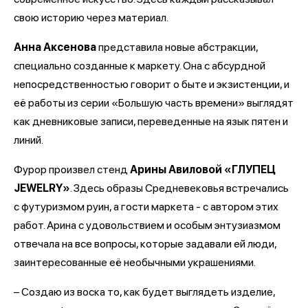
свою историю через материал.
Анна Аксенова
представила новые абстракции,
специально созданные к маркету. Она с абсурдной
непосредственностью говорит о быте и экзистенции, и
её работы из серии «Большую часть времени» выглядят
как дневниковые записи, переведенные на язык пятен и
линий.
Фурор произвел стенд
Арины Авиловой «ГЛУПЕЦ
JEWELRY»
. Здесь образы Средневековья встречались
с футуризмом руин, а гости маркета - с автором этих
работ. Арина с удовольствием и особым энтузиазмом
отвечала на все вопросы, которые задавали ей люди,
заинтересованные её необычными украшениями.
– Создаю из воска то, как будет выглядеть изделие,