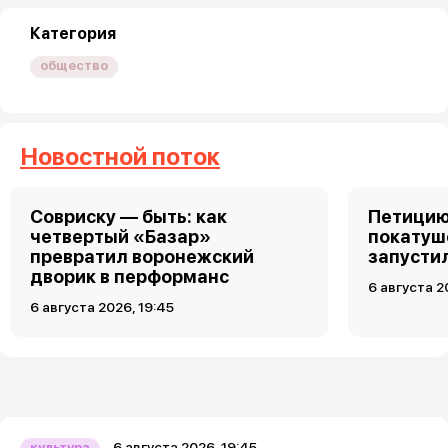
Категория
общество
Новостной поток
Совриску — быть: как
Петицию
четвертый «Базар»
покатуш
превратил воронежский
запусти
дворик в перформанс
6 августа 2
6 августа 2026, 19:45
6 августа 2026, 19:45
культура