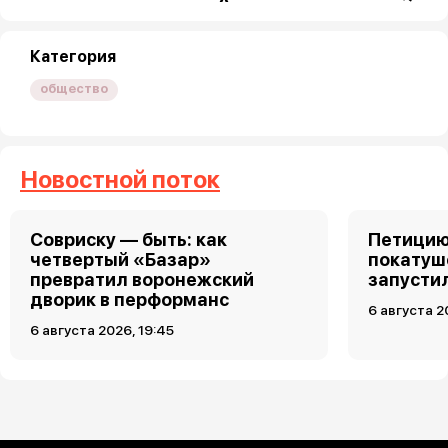
Категория
общество
Новостной поток
Совриску — быть: как
Петицию
четвертый «Базар»
покатуш
превратил воронежский
запусти
дворик в перформанс
6 августа 2
6 августа 2026, 19:45
Загрузить ещё