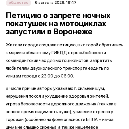
6 августа 2026, 18:47
общество
Петицию о запрете ночных
покатушек на мотоциклах
запустили в Воронеже
Жители города создали петицию, в которой обратились
к мэрии и областному ГИБДД с просьбой ввести
комендантский час для мотоциклистов: запретить
любителям двухколесного транспорта ездить по
улицам города с 23:00 до 06:00.
В числе причин авторы указывают: сильный шум,
нарушения покоя и ухудшение здоровья жителей,
угроза безопасности дорожного движения (так как в
ночное время видимость хуже), усиление стресса у
горожан (особенно на фоне опасности БПЛА + из-за
шума не слышно сирены), а также нецелевое