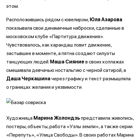
этом.
Расположившись рядом с ювелиром,
Юля Азарова
показывала свои динамичные наброски, сделанные в
московском клубе «Партитура движения».
Чувствовалось, как карандаш ловит движение,
застывшее в моменте, а пятна создают силуэты
танцующих людей.
Маша Сияние
в своих коллажах
смешивала девчачью ностальгию с черной сатирой, а
Даша Черкашина
через графику и текст размышляла
о границах желания и уязвимости.
Художница
Марина Жолондзь
представила живопись,
постеры, объекты, работа «Узлы земли», а также серии
«Перепуть», «Улица Свободы». В своих работах Марина