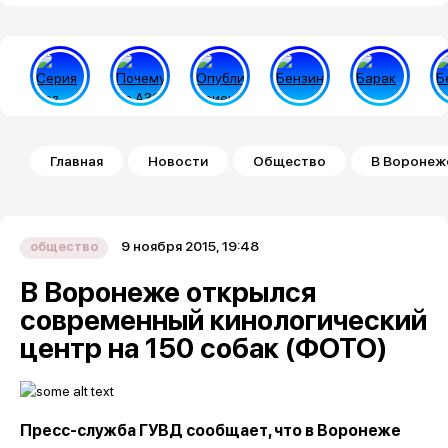
Строка навигации
Главная
Новости
Общество
В Воронеже
9 ноября 2015, 19:48
общество
В Воронеже открылся
современный кинологический
центр на 150 собак (ФОТО)
Пресс-служба ГУВД сообщает, что в Воронеже