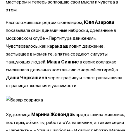
мастером и теперь воплощаю свои мысли и чувства в
этом.
Расположившись рядом с ювелиром,
Юля Азарова
показывала свои динамичные наброски, сделанные в
московском клубе «Партитура движения».
Чувствовалось, как карандаш ловит движение,
застывшее в моменте, а пятна создают силуэты
танцующих людей.
Маша Сияние
в своих коллажах
смешивала девчачью ностальгию с черной сатирой, а
Даша Черкашина
через графику и текст размышляла
о границах желания и уязвимости.
Художница
Марина Жолондзь
представила живопись,
постеры, объекты, работа «Узлы земли», а также серии
«Перепуть», «Улица Свободы». В своих работах Марина