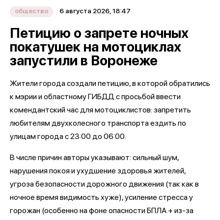
6 августа 2026, 18:47
общество
Петицию о запрете ночных
покатушек на мотоциклах
запустили в Воронеже
Жители города создали петицию, в которой обратились
к мэрии и областному ГИБДД с просьбой ввести
комендантский час для мотоциклистов: запретить
любителям двухколесного транспорта ездить по
улицам города с 23:00 до 06:00.
В числе причин авторы указывают: сильный шум,
нарушения покоя и ухудшение здоровья жителей,
угроза безопасности дорожного движения (так как в
ночное время видимость хуже), усиление стресса у
горожан (особенно на фоне опасности БПЛА + из-за