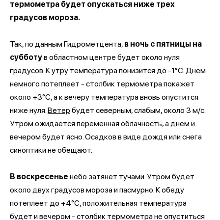
термометра будет опускаться ниже трех
градусов мороза.
Так, по данным Гидрометцента,
в ночь с пятницы на
субботу
в областном центре будет около нуля
градусов. К утру температура понизится до -1°C. Днем
немного потеплеет - столбик термометра покажет
около +3°C, а к вечеру температура вновь опустится
ниже нуля.
Ветер
будет северным, слабым, около 3 м/с.
Утром ожидается переменная облачность, а днем и
вечером будет ясно. Осадков в виде дождя или снега
синоптики не обещают.
В воскресенье
небо затянет тучами. Утром будет
около двух градусов мороза и пасмурно. К обеду
потеплеет до +4°C, положительная температура
будет и вечером - столбик термометра не опуститься