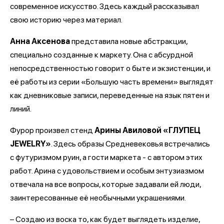
современное искусство. Здесь каждый рассказывал
свою историю через материал.
Анна Аксенова
представила новые абстракции,
специально созданные к маркету. Она с абсурдной
непосредственностью говорит о быте и экзистенции, и
её работы из серии «Большую часть времени» выглядят
как дневниковые записи, переведенные на язык пятен и
линий.
Фурор произвел стенд
Арины Авиловой «ГЛУПЕЦ
JEWELRY»
. Здесь образы Средневековья встречались
с футуризмом руин, а гости маркета - с автором этих
работ. Арина с удовольствием и особым энтузиазмом
отвечала на все вопросы, которые задавали ей люди,
заинтересованные её необычными украшениями.
– Создаю из воска то, как будет выглядеть изделие,