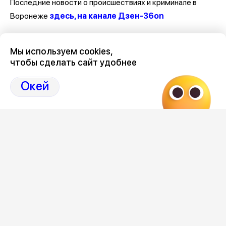
Последние новости о происшествиях и криминале в
Воронеже
здесь, на канале Дзен-36on
Отзывы, эмоции, мнения, комментарии и обсуждения
Мы используем cookies,
происшествий в Воронеже и Воронежской области
на
чтобы сделать сайт удобнее
канале Дзен 36on
Окей
# Происшествия Воронеж
# Воронеж происшествия сегодня
# Происшествия Воронеж сегодня
# Воронеж происшествия
Редакция