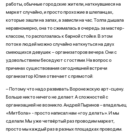
работы, обычные городские жители, наткнувшиеся на
маркет случайно, и просто прохожие в шлепанцах,
которые зашли на запах, а зависли на час. Толпа дышала
неравномерно, она то сжималась в очередь за мастер-
классом, то расползалась к барной стойке. В этом
потоке людей можно случайно наткнуться на двух
смеющихся девушек – организаторов вечера. Они с
удовольствием беседуют с гостями. На вопрос о
причинах существования сегодняшней встречи
организатор Юлия отвечает с прямотой:
– Потому что надо развивать Воронежскую арт-сцену.
Больше никто ничего не делает. А сложностей с
организацией не возникло. Андрей Пыринов – владельец
«Митбола» - просто написал нам «гоу делать». И мы
сделали. Мы уже четвёртый раз проводим маркет,
просто мы каждый раз в разных площадках проводим.