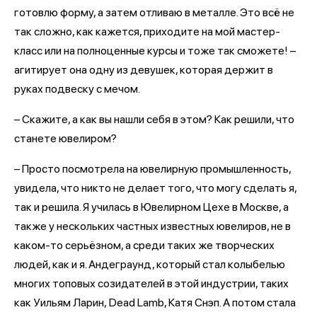
готовлю форму, а затем отливаю в металле. Это всё не
так сложно, как кажется, приходите на мой мастер-
класс или на полноценные курсы и тоже так сможете! –
агитирует она одну из девушек, которая держит в
руках подвеску с мечом.
– Скажите, а как вы нашли себя в этом? Как решили, что
станете ювелиром?
– Просто посмотрела на ювелирную промышленность,
увидела, что никто не делает того, что могу сделать я,
так и решила. Я училась в Ювелирном Цехе в Москве, а
также у нескольких частных известных ювелиров, не в
каком-то серьёзном, а среди таких же творческих
людей, как и я. Андеграунд, который стал колыбелью
многих топовых созидателей в этой индустрии, таких
как Уильям Ларин, Dead Lamb, Катя Снэп. А потом стала