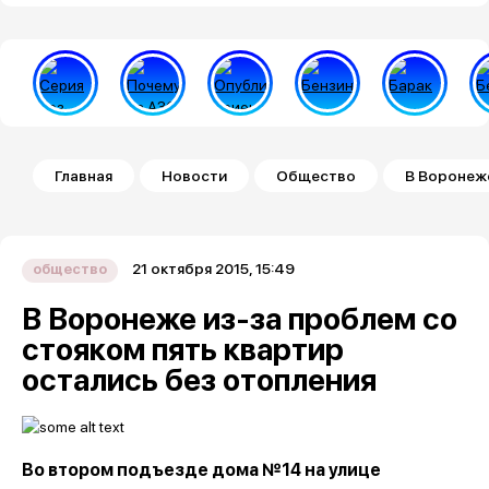
Строка навигации
Главная
Новости
Общество
В Воронеже
21 октября 2015, 15:49
общество
В Воронеже из-за проблем со
стояком пять квартир
остались без отопления
Во втором подъезде дома №
14
на улице