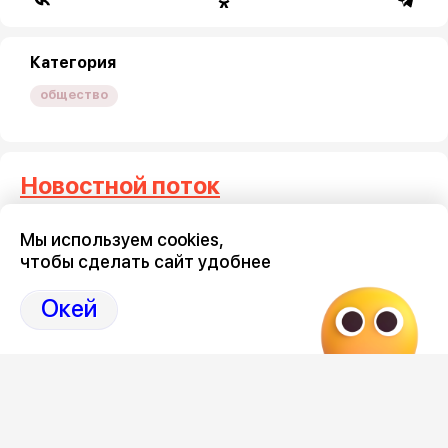
Категория
общество
Новостной поток
Мы используем cookies,
Три тысячи воронежцев
Где на 
чтобы сделать сайт удобнее
потребовали запретить
проезд 
мототранспорт по ночам
9 августа 2
Окей
9 августа 2026, 19:10
Загрузить ещё