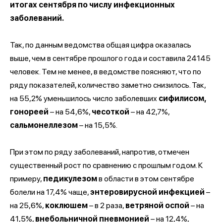
итогах сентября по числу инфекционных
заболеваний.
Так, по данным ведомства общая цифра оказалась
выше, чем в сентябре прошлого года и составила 24145
человек. Тем не менее, в ведомстве поясняют, что по
ряду показателей, количество заметно снизилось. Так,
на 55,2% уменьшилось число заболевших
сифилисом,
гонореей
– на 54,6%,
чесоткой
– на 42,7%,
сальмонеллезом
– на 15,5%.
При этом по ряду заболеваний, напротив, отмечен
существенный рост по сравнению с прошлым годом. К
примеру,
педикулезом
в области в этом сентябре
болели на 17,4% чаще,
энтеровирусной инфекцией
–
на 25,6%,
коклюшем
– в 2 раза,
ветряной оспой
– на
41,5%,
внебольничной пневмонией
– на 12,4%,