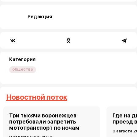
Редакция
Категория
общество
Новостной поток
Три тысячи воронежцев
Где на 
потребовали запретить
проезд 
мототранспорт по ночам
9 августа 2
9 августа 2026, 19:10