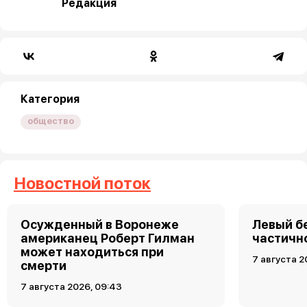
Редакция
Категория
общество
Новостной поток
Осужденный в Воронеже
Левый б
американец Роберт Гилман
частично
может находиться при
7 августа 2
смерти
7 августа 2026, 09:43