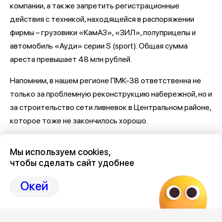
компании, а также запретить регистрационные
действия с техникой, находящейся в распоряжении
фирмы – грузовики «КамАЗ», «ЗИЛ», полуприцепы и
автомобиль «Ауди» серии S (sport). Общая сумма
ареста превышает 48 млн рублей.
Напомним, в нашем регионе ПМК-38 ответственна не
только за проблемную реконструкцию набережной, но и
за строительство сети ливневок в Центральном районе,
которое тоже не закончилось хорошо.
Последние новости о Петровской набережной и
Мы используем cookies,
связанными с ней коррупцией и мошенничеством
здесь,
чтобы сделать сайт удобнее
на Дзен-канале нашего города 36
Окей
Отзывы, эмоции, мнения,
комментарии и
обсуждения на страницах Дзен 36on