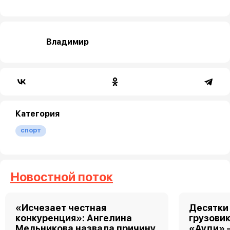
Владимир
Категория
спорт
Новостной поток
«Исчезает честная
Десятки
конкуренция»: Ангелина
грузовик
Мельникова назвала причину
«Ауди» 