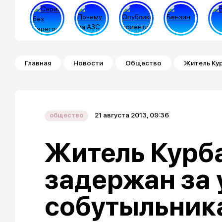
Строка навигации
Главная
Новости
Общество
Житель Ку
21 августа 2013, 09:36
общество
Житель Курб
задержан за 
собутыльник