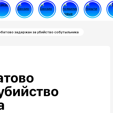
рбатово задержан за убийство собутыльника
атово
убийство
а