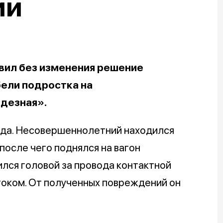
ии
вил без изменения решение
бели подростка на
одезная».
ода. Несовершеннолетний находился
осле чего поднялся на вагон
ился головой за провода контактной
током. От полученных повреждений он