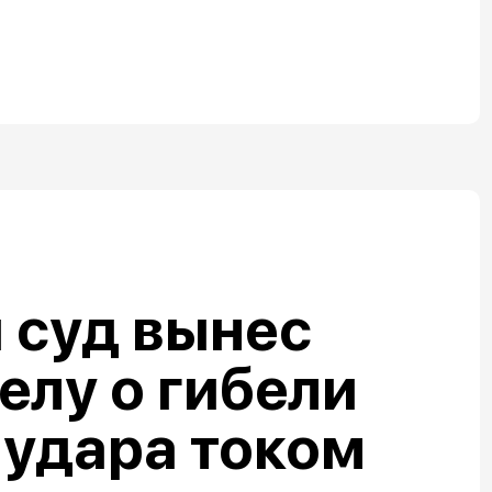
 суд вынес
елу о гибели
 удара током