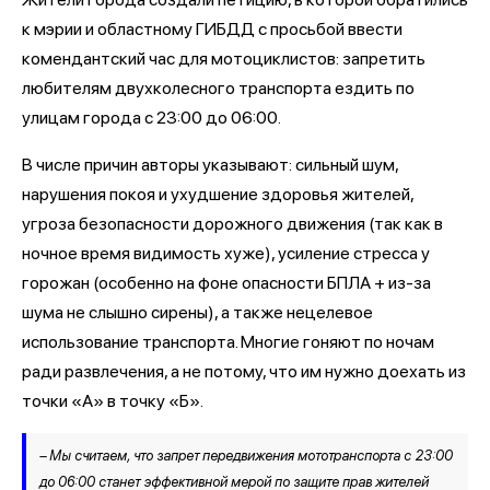
к мэрии и областному ГИБДД с просьбой ввести
комендантский час для мотоциклистов: запретить
любителям двухколесного транспорта ездить по
улицам города с 23:00 до 06:00.
В числе причин авторы указывают: сильный шум,
нарушения покоя и ухудшение здоровья жителей,
угроза безопасности дорожного движения (так как в
ночное время видимость хуже), усиление стресса у
горожан (особенно на фоне опасности БПЛА + из-за
шума не слышно сирены), а также нецелевое
использование транспорта. Многие гоняют по ночам
ради развлечения, а не потому, что им нужно доехать из
точки «А» в точку «Б».
– Мы считаем, что запрет передвижения мототранспорта с 23:00
до 06:00 станет эффективной мерой по защите прав жителей