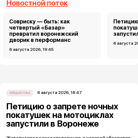
Новостной поток
Совриску — быть: как
Петицию
четвертый «Базар»
покатуш
превратил воронежский
запусти
дворик в перформанс
6 августа 2
6 августа 2026, 19:45
6 августа 2026, 18:47
общество
Петицию о запрете ночных
покатушек на мотоциклах
запустили в Воронеже
Жители города создали петицию, в которой обратились