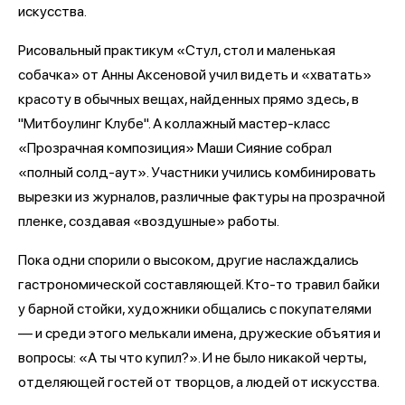
искусства.
Рисовальный практикум «Стул, стол и маленькая
собачка» от Анны Аксеновой учил видеть и «хватать»
красоту в обычных вещах, найденных прямо здесь, в
"Митбоулинг Клубе". А коллажный мастер-класс
«Прозрачная композиция» Маши Сияние собрал
«полный солд-аут». Участники учились комбинировать
вырезки из журналов, различные фактуры на прозрачной
пленке, создавая «воздушные» работы.
Пока одни спорили о высоком, другие наслаждались
гастрономической составляющей. Кто-то травил байки
у барной стойки, художники общались с покупателями
— и среди этого мелькали имена, дружеские объятия и
вопросы: «А ты что купил?». И не было никакой черты,
отделяющей гостей от творцов, а людей от искусства.