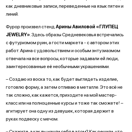
как дневниковые записи, переведенные на язык пятен и
линий.
Фурор произвел стенд
Арины Авиловой «ГЛУПЕЦ
JEWELRY»
. Здесь образы Средневековья встречались
с футуризмом руин, а гости маркета - с автором этих
работ. Арина с удовольствием и особым энтузиазмом
отвечала на все вопросы, которые задавали ей люди,
заинтересованные её необычными украшениями.
– Создаю из воска то, как будет выглядеть изделие,
готовлю форму, а затем отливаю в металле. Это всё не
так сложно, как кажется, приходите на мой мастер-
класс или на полноценные курсы и тоже так сможете! –
агитирует она одну из девушек, которая держит в
руках подвеску с мечом.
– Скажите, а как вы нашли себя в этом? Как решили, что