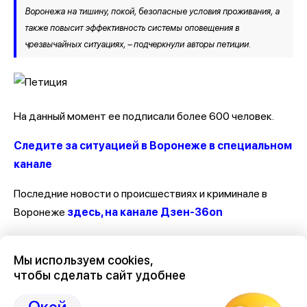
Воронежа на тишину, покой, безопасные условия проживания, а
также повысит эффективность системы оповещения в
чрезвычайных ситуациях, – подчеркнули авторы петиции.
На данный момент ее подписали более 600 человек.
Следите за ситуацией в Воронеже в специальном
канале
Последние новости о происшествиях и криминале в
Воронеже
здесь, на канале Дзен-36on
Отзывы, эмоции, мнения, комментарии и обсуждения
Мы используем cookies,
происшествий в Воронеже и Воронежской области
на
чтобы сделать сайт удобнее
канале Дзен 36on