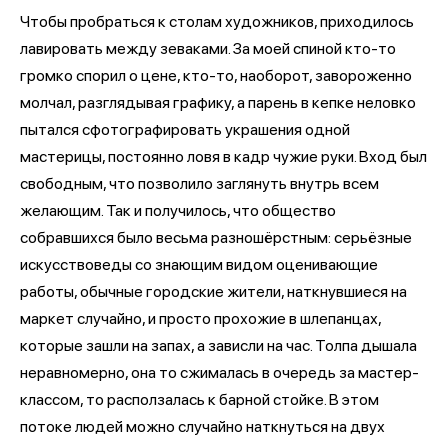
Чтобы пробраться к столам художников, приходилось
лавировать между зеваками. За моей спиной кто-то
громко спорил о цене, кто-то, наоборот, завороженно
молчал, разглядывая графику, а парень в кепке неловко
пытался сфотографировать украшения одной
мастерицы, постоянно ловя в кадр чужие руки. Вход был
свободным, что позволило заглянуть внутрь всем
желающим. Так и получилось, что общество
собравшихся было весьма разношёрстным: серьёзные
искусствоведы со знающим видом оценивающие
работы, обычные городские жители, наткнувшиеся на
маркет случайно, и просто прохожие в шлепанцах,
которые зашли на запах, а зависли на час. Толпа дышала
неравномерно, она то сжималась в очередь за мастер-
классом, то расползалась к барной стойке. В этом
потоке людей можно случайно наткнуться на двух