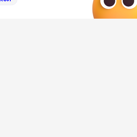
ожной деятельности Воронежской
тирование асфальта. Госконтракт
дра Канищева. Максимальная
рублей. При этом одно исследование
 лимит средств, выделенных на
я.
вания по 212 тыс. рублей за штуку.
и – за 459 тыс. Судя по документам
Автодорис» Николая Паневина. На
конкурентами, а в жизни вполне могут