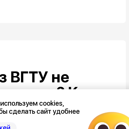
з ВГТУ не
а троих? Кто и
 миллионов в
используем cookies,
бы сделать сайт удобнее
кей