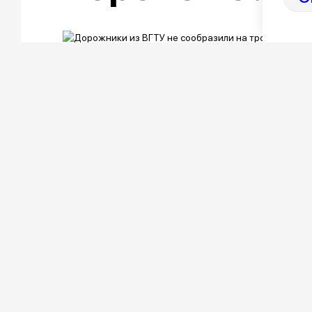
В мае этого года министерство дор
области опубликовало тендер на тес
достался компании «ВЭЛТ» Алексан
стоимость работ составляет 10 млн 
оценивалось в 706 тыс. 10 млн – это
исследование, и превысить его нельз
«ВЭЛТ» предложил проводить исследо
Второй, проигравший участник закупк
закупки, проигравшей фирмой был «
торгах Канищев и Паневин оказались 