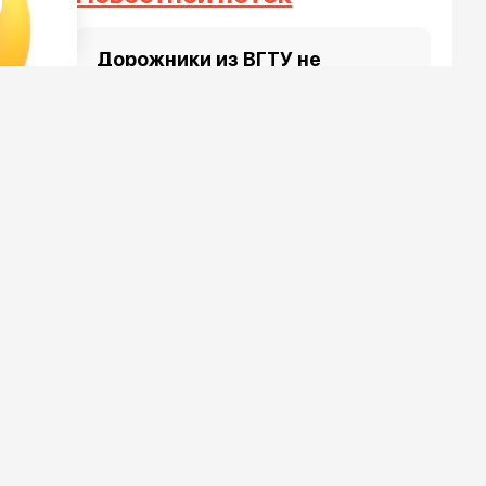
Дорожники из ВГТУ не
сообразили на троих? Кто и как
делил 10 миллионов в
Воронеже?
6 августа 2026, 16:12
Появился список адресов, по
которым будет
осуществляться подвоз воды
на время масштабного
отключения в Воронеже
6 августа 2026, 15:57
Два человека до сих пор
находятся в состоянии
средней степени тяжести