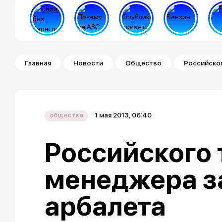
Строка навигации
Главная
Новости
Общество
Российско
1 мая 2013, 06:40
общество
Российского 
менеджера з
арбалета