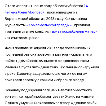
Стали известны новые подробности убийства
14-
летней Жени Мозговой
, произошедшего в
Воронежской области в 2013 году. Как выяснили
журналисты
«Комсомольской правды»
, причиной
трагедии стал не конфликт
из-за оскорбления матери
,
как считалось ранее.
Женя пропала 15 апреля 2013 года после школы. В
последний раз она позвонила матери и сказала, что
пойдет домой пешком вместе с одноклассником
Иваном. Спустя пять дней тело школьницы обнаружили
в реке. Девочку задушили, после чего к ее ногам
привязали веревку с камнем и сбросили в воду.
Поначалу подозрения пали на 21-летнего местного
жителя, который якобы мог увезти Женю на машине.
Однако у мужчины оказалось подтвержденное алиби.