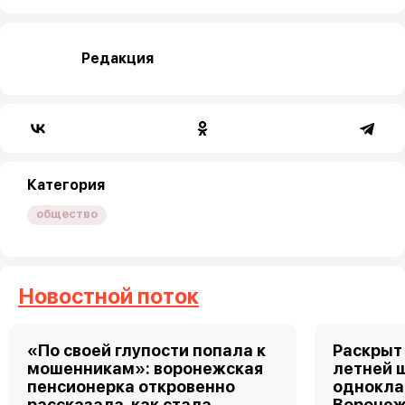
Редакция
Категория
общество
Новостной поток
«По своей глупости попала к
Раскрыт 
мошенникам»: воронежская
летней 
пенсионерка откровенно
однокла
рассказала, как стала
Воронеж