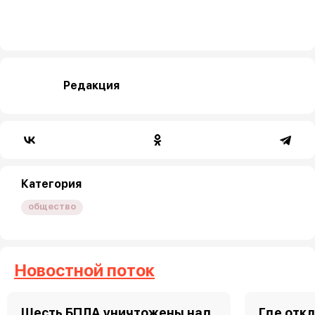
Редакция
Категория
общество
Новостной поток
Шесть БПЛА уничтожены над
Где откл