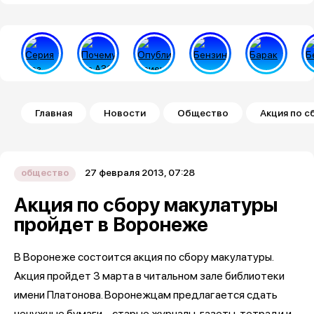
Строка навигации
Главная
Новости
Общество
Акция по с
27 февраля 2013, 07:28
общество
Акция по сбору макулатуры
пройдет в Воронеже
В Воронеже состоится акция по сбору макулатуры.
Акция пройдет 3 марта в читальном зале библиотеки
имени Платонова. Воронежцам предлагается сдать
ненужные бумаги – старые журналы, газеты, тетради и