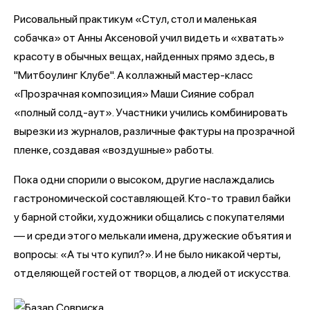
Рисовальный практикум «Стул, стол и маленькая
собачка» от Анны Аксеновой учил видеть и «хватать»
красоту в обычных вещах, найденных прямо здесь, в
"Митбоулинг Клубе". А коллажный мастер-класс
«Прозрачная композиция» Маши Сияние собрал
«полный солд-аут». Участники учились комбинировать
вырезки из журналов, различные фактуры на прозрачной
пленке, создавая «воздушные» работы.
Пока одни спорили о высоком, другие наслаждались
гастрономической составляющей. Кто-то травил байки
у барной стойки, художники общались с покупателями
— и среди этого мелькали имена, дружеские объятия и
вопросы: «А ты что купил?». И не было никакой черты,
отделяющей гостей от творцов, а людей от искусства.