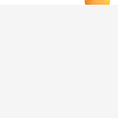
# Воронеж происшествия сегодня
# Происшествия Воронеж сегодня
# Воронеж происшествия
Редакция
Категория
общество
Новостной поток