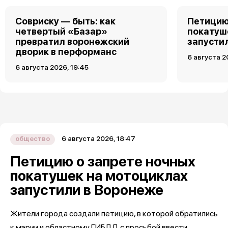
Совриску — быть: как
Петицию
четвертый «Базар»
покатуш
превратил воронежский
запусти
дворик в перформанс
6 августа 2
6 августа 2026, 19:45
6 августа 2026, 18:47
общество
Петицию о запрете ночных
покатушек на мотоциклах
запустили в Воронеже
Жители города создали петицию, в которой обратились
к мэрии и областному ГИБДД с просьбой ввести