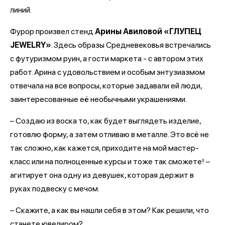
линий.
Фурор произвел стенд
Арины Авиловой «ГЛУПЕЦ
JEWELRY»
. Здесь образы Средневековья встречались
с футуризмом руин, а гости маркета - с автором этих
работ. Арина с удовольствием и особым энтузиазмом
отвечала на все вопросы, которые задавали ей люди,
заинтересованные её необычными украшениями.
– Создаю из воска то, как будет выглядеть изделие,
готовлю форму, а затем отливаю в металле. Это всё не
так сложно, как кажется, приходите на мой мастер-
класс или на полноценные курсы и тоже так сможете! –
агитирует она одну из девушек, которая держит в
руках подвеску с мечом.
– Скажите, а как вы нашли себя в этом? Как решили, что
станете ювелиром?