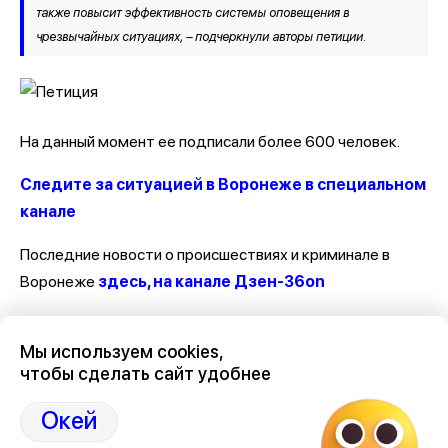
также повысит эффективность системы оповещения в
чрезвычайных ситуациях, – подчеркнули авторы петиции.
На данный момент ее подписали более 600 человек.
Следите за ситуацией в Воронеже в специальном
канале
Последние новости о происшествиях и криминале в
Воронеже
здесь, на канале Дзен-36on
Отзывы, эмоции, мнения, комментарии и обсуждения
Мы используем cookies,
происшествий в Воронеже и Воронежской области
на
чтобы сделать сайт удобнее
канале Дзен 36on
Окей
# Происшествия Воронеж