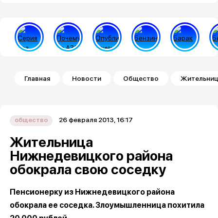
Строка навигации
Главная
Новости
Общество
Жительниц
26 февраля 2013, 16:17
общество
Жительница
Нижнедевицкого района
обокрала свою соседку
Пенсионерку из Нижнедевицкого района
обокрала ее соседка. Злоумышленница похитила