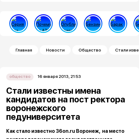
Строка навигации
Главная
Новости
Общество
Стали изв
16 января 2013, 21:53
общество
Стали известны имена
кандидатов на пост ректора
воронежского
педуниверситета
Как стало известно 36on.ru Воронеж, на место