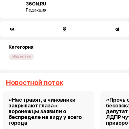
36ON.RU
Редакция
Категория
общество
Новостной поток
«Нас травят, а чиновники
«Прочь о
закрывают глаза»:
бесовск
воронежцы заявили о
депутат
беспределе на виду у всего
ЛДПР чу
города
приворо