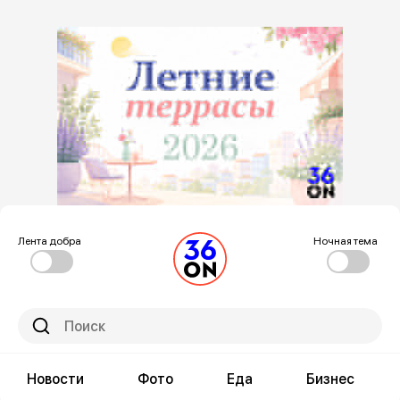
Лента добра
Ночная тема
Новости
Фото
Еда
Бизнес