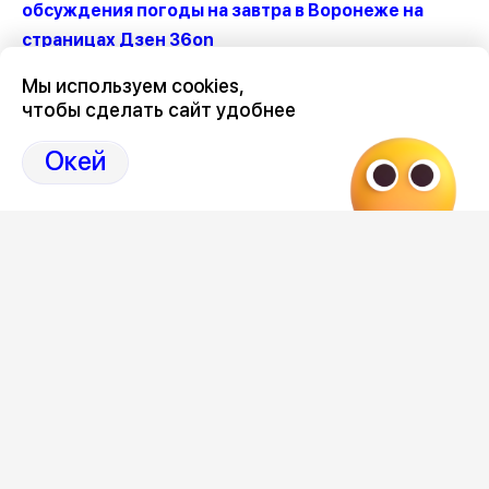
обсуждения погоды на завтра в Воронеже на
страницах Дзен 36on
Мы используем cookies,
#Погода Воронеж
чтобы сделать сайт удобнее
#Воронеж погода
#Погода на завтра в Воронеже
Окей
#Погода в Воронеже на завтра
#Погода на завтра Воронеж
Следите за ситуацией в Воронеже в нашем
канале
Редакция