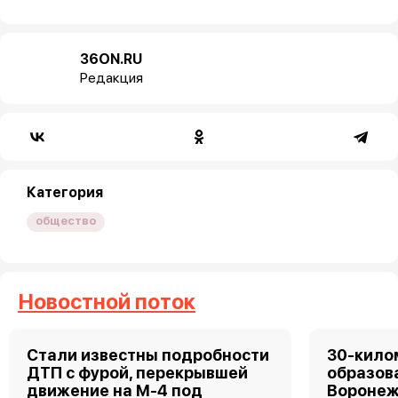
36ON.RU
Редакция
Категория
общество
Новостной поток
Стали известны подробности
30-кило
ДТП с фурой, перекрывшей
образов
движение на М-4 под
Воронеж