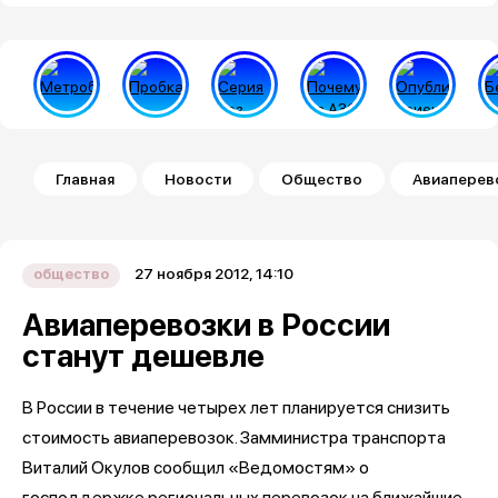
Строка навигации
Главная
Новости
Общество
Авиаперево
27 ноября 2012, 14:10
общество
Авиаперевозки в России
станут дешевле
В России в течение четырех лет планируется снизить
стоимость авиаперевозок. Замминистра транспорта
Виталий Окулов сообщил «Ведомостям» о
господдержке региональных перевозок на ближайшие