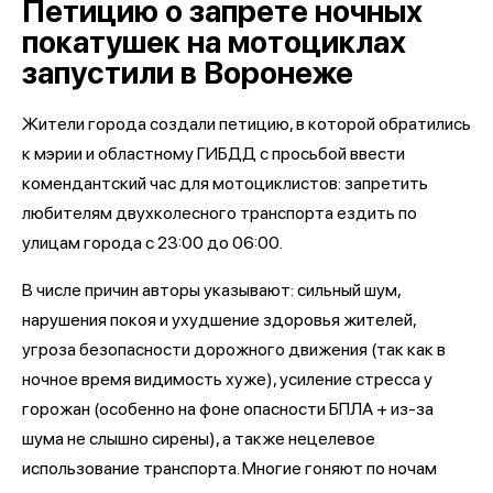
Петицию о запрете ночных
покатушек на мотоциклах
запустили в Воронеже
Жители города создали петицию, в которой обратились
к мэрии и областному ГИБДД с просьбой ввести
комендантский час для мотоциклистов: запретить
любителям двухколесного транспорта ездить по
улицам города с 23:00 до 06:00.
В числе причин авторы указывают: сильный шум,
нарушения покоя и ухудшение здоровья жителей,
угроза безопасности дорожного движения (так как в
ночное время видимость хуже), усиление стресса у
горожан (особенно на фоне опасности БПЛА + из-за
шума не слышно сирены), а также нецелевое
использование транспорта. Многие гоняют по ночам