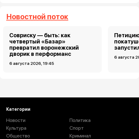
Новостной поток
Совриску — быть: как
Петицию
четвертый «Базар»
покатуш
превратил воронежский
запусти
дворик в перформанс
6 августа 2
6 августа 2026, 19:45
6 августа 2026, 17:04
общество
Бесцеремонный бьюти-вор
вынес косметику под
камерой в Воронеже