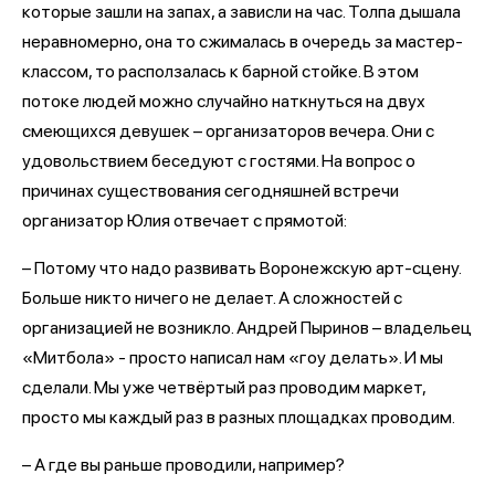
которые зашли на запах, а зависли на час. Толпа дышала
неравномерно, она то сжималась в очередь за мастер-
классом, то расползалась к барной стойке. В этом
потоке людей можно случайно наткнуться на двух
смеющихся девушек – организаторов вечера. Они с
удовольствием беседуют с гостями. На вопрос о
причинах существования сегодняшней встречи
организатор Юлия отвечает с прямотой:
– Потому что надо развивать Воронежскую арт-сцену.
Больше никто ничего не делает. А сложностей с
организацией не возникло. Андрей Пыринов – владельец
«Митбола» - просто написал нам «гоу делать». И мы
сделали. Мы уже четвёртый раз проводим маркет,
просто мы каждый раз в разных площадках проводим.
– А где вы раньше проводили, например?