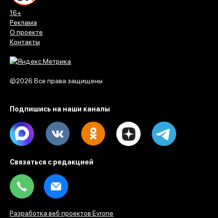
косметика на сумму более 4 тысяч рублей.
Разобраться с «исчезновением» помогли полицейские.
В ходе оперативных мероприятий они установили
подозреваемого, им оказался 40-летний житель
Воронежа, который ранее уже попадал в поле зрения
правоохранителей из-за имущественных преступлений.
По данным полиции, в ноябре прошлого года мужчина
тайно вынес косметику из торгового зала, а затем
продал ее, полученные деньги потратил.
Теперь вместо походов по магазинам ему предстоит
общение со следователями. В отношении воронежца
возбуждено уголовное дело по статье о краже. На
время расследования ему избрали меру пресечения в
виде подписки о невыезде и надлежащем поведении.
Теперь мужчина рискует заплатить гораздо больше –