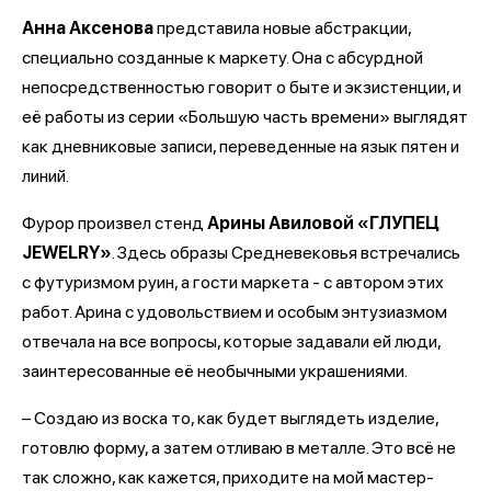
Анна Аксенова
представила новые абстракции,
специально созданные к маркету. Она с абсурдной
непосредственностью говорит о быте и экзистенции, и
её работы из серии «Большую часть времени» выглядят
как дневниковые записи, переведенные на язык пятен и
линий.
Фурор произвел стенд
Арины Авиловой «ГЛУПЕЦ
JEWELRY»
. Здесь образы Средневековья встречались
с футуризмом руин, а гости маркета - с автором этих
работ. Арина с удовольствием и особым энтузиазмом
отвечала на все вопросы, которые задавали ей люди,
заинтересованные её необычными украшениями.
– Создаю из воска то, как будет выглядеть изделие,
готовлю форму, а затем отливаю в металле. Это всё не
так сложно, как кажется, приходите на мой мастер-