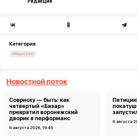
Редакция
Категория
общество
Новостной поток
Совриску — быть: как
Петицию
четвертый «Базар»
покатуш
превратил воронежский
запусти
дворик в перформанс
6 августа 2
6 августа 2026, 19:45