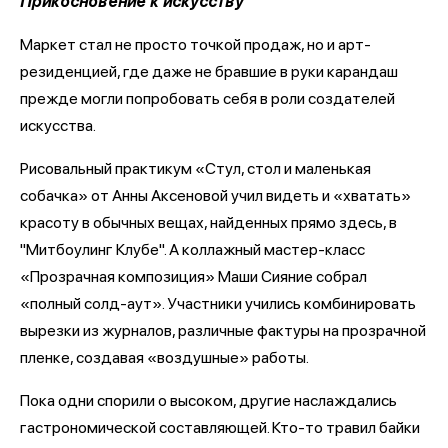
Прикосновение к искусству
Маркет стал не просто точкой продаж, но и арт-
резиденцией, где даже не бравшие в руки карандаш
прежде могли попробовать себя в роли создателей
искусства.
Рисовальный практикум «Стул, стол и маленькая
собачка» от Анны Аксеновой учил видеть и «хватать»
красоту в обычных вещах, найденных прямо здесь, в
"Митбоулинг Клубе". А коллажный мастер-класс
«Прозрачная композиция» Маши Сияние собрал
«полный солд-аут». Участники учились комбинировать
вырезки из журналов, различные фактуры на прозрачной
пленке, создавая «воздушные» работы.
Пока одни спорили о высоком, другие наслаждались
гастрономической составляющей. Кто-то травил байки