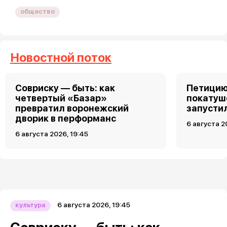
общество
Новостной поток
Совриску — быть: как
Петицию
четвертый «Базар»
покатуш
превратил воронежский
запусти
дворик в перформанс
6 августа 2
6 августа 2026, 19:45
6 августа 2026, 19:45
культура