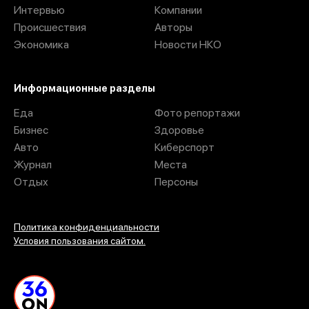
В Воронеже мужчина решил устроить себе бесплатный
бьюти-шопинг и поплатился за это. О пропаже
продукции сотрудники сетевого магазина на улице
Героев Сибиряков узнали во время инвентаризации.
После подсчета товара выяснилось, что с полок исчезла