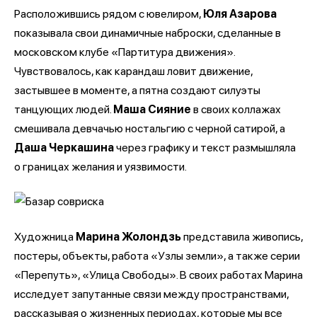
Расположившись рядом с ювелиром,
Юля Азарова
показывала свои динамичные наброски, сделанные в
московском клубе «Партитура движения».
Чувствовалось, как карандаш ловит движение,
застывшее в моменте, а пятна создают силуэты
танцующих людей.
Маша Сияние
в своих коллажах
смешивала девчачью ностальгию с черной сатирой, а
Даша Черкашина
через графику и текст размышляла
о границах желания и уязвимости.
Художница
Марина Жолондзь
представила живопись,
постеры, объекты, работа «Узлы земли», а также серии
«Перепуть», «Улица Свободы». В своих работах Марина
исследует запутанные связи между пространствами,
рассказывая о жизненных периодах, которые мы все