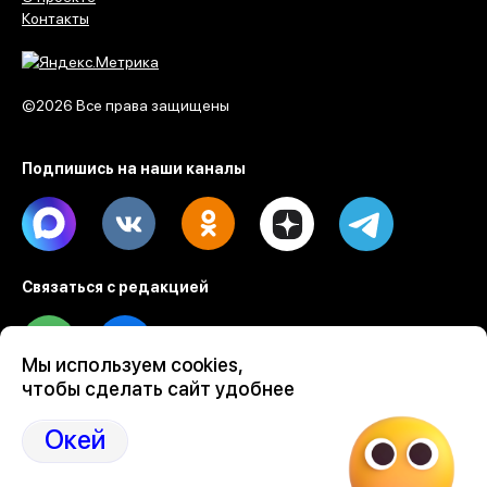
Контакты
©2026 Все права защищены
Подпишись на наши каналы
Max
Vk
Ok
Dzen
Telegram
Связаться с редакцией
Tel
Email
Мы используем cookies,
чтобы сделать сайт удобнее
Разработка веб проектов Evrone
Custom software & mobile development
Окей
Ruby on Rails development by Evrone