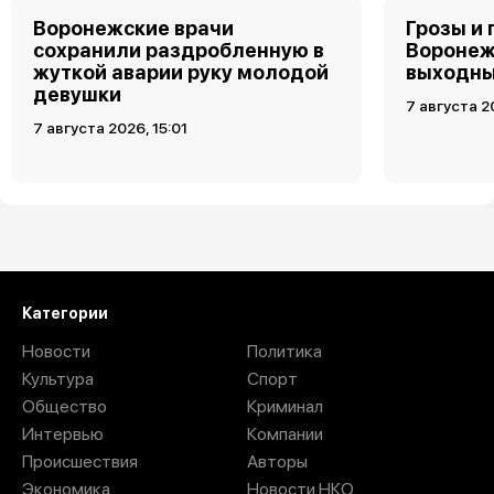
Воронежские врачи
Грозы и 
сохранили раздробленную в
Воронеж
жуткой аварии руку молодой
выходн
девушки
7 августа 2
7 августа 2026, 15:01
Загрузить ещё
Категории
Новости
Политика
Культура
Спорт
Общество
Криминал
Интервью
Компании
Происшествия
Авторы
Экономика
Новости НКО