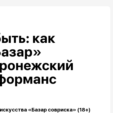
ыть: как
Базар»
оронежский
рформанс
искусства «Базар совриска» (18+)