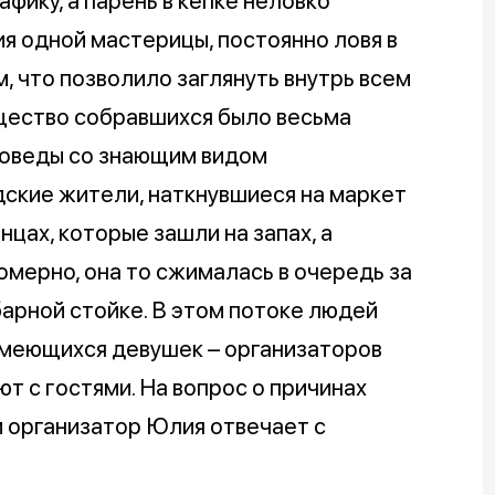
фику, а парень в кепке неловко
я одной мастерицы, постоянно ловя в
, что позволило заглянуть внутрь всем
бщество собравшихся было весьма
воведы со знающим видом
ские жители, наткнувшиеся на маркет
нцах, которые зашли на запах, а
омерно, она то сжималась в очередь за
барной стойке. В этом потоке людей
смеющихся девушек – организаторов
т с гостями. На вопрос о причинах
 организатор Юлия отвечает с