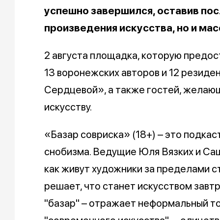
успешно завершился, оставив пос
произведения искусства, но и мас
2 августа площадка, которую предо
13 воронежских авторов и 12 резиде
Сердцевой», а также гостей, желающ
искусству.
«Базар совриска» (18+) – это подкас
снобизма. Ведущие Юля Вязких и Са
как живут художники за пределами ст
решает, что станет искусством завтр
"базар" – отражает неформальный тон