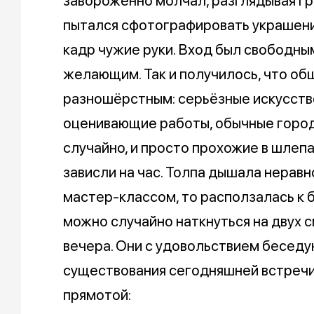
завороженно молчал, разглядывая гра
пытался сфотографировать украшени
кадр чужие руки. Вход был свободным
желающим. Так и получилось, что о
разношёрстным: серьёзные искусст
оценивающие работы, обычные город
случайно, и просто прохожие в шлепа
зависли на час. Толпа дышала неравн
мастер-классом, то расползалась к 
можно случайно наткнуться на двух 
вечера. Они с удовольствием беседую
существования сегодняшней встречи
прямотой: