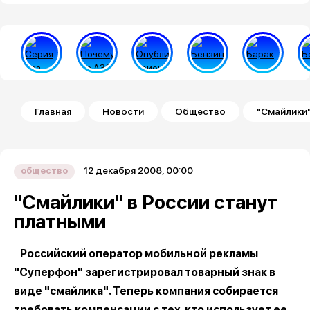
Строка навигации
Главная
Новости
Общество
"Смайлики"
12 декабря 2008, 00:00
общество
"Смайлики" в России станут
платными
Российский оператор мобильной рекламы
"Суперфон" зарегистрировал товарный знак в
виде "смайлика". Теперь компания собирается
требовать компенсации с тех, кто использует ее