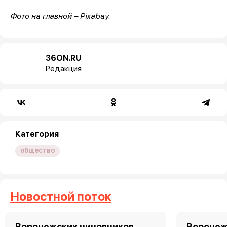
Фото на главной – Pixabay.
36ON.RU
Редакция
Категория
общество
Новостной поток
Воронежских чиновников
Воронеж