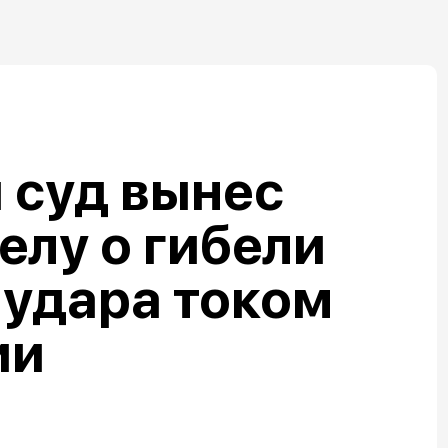
 суд вынес
елу о гибели
 удара током
ии