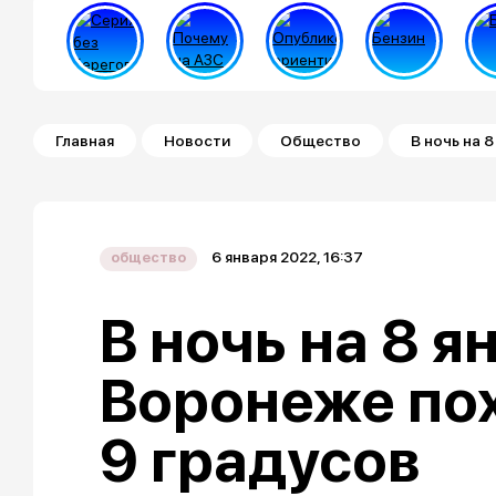
Строка навигации
Главная
Новости
Общество
В ночь на 
6 января 2022, 16:37
общество
В ночь на 8 я
Воронеже пох
9 градусов