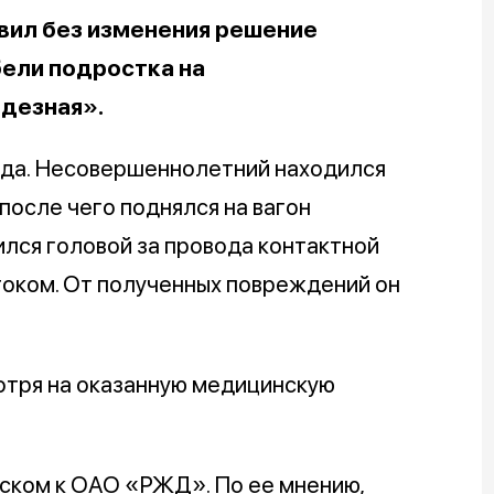
вил без изменения решение
бели подростка на
одезная».
ода. Несовершеннолетний находился
осле чего поднялся на вагон
ился головой за провода контактной
током. От полученных повреждений он
отря на оказанную медицинскую
иском к ОАО «РЖД». По ее мнению,