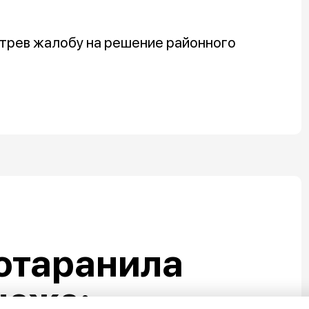
трев жалобу на решение районного
отаранила
неже: