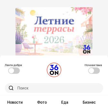
Лента добра
Ночная тема
Новости
Фото
Еда
Бизнес