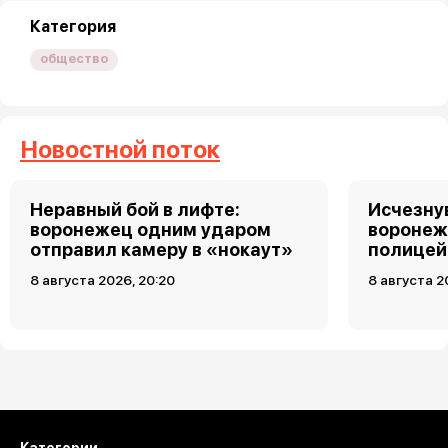
Категория
общество
Новостной поток
Неравный бой в лифте:
Исчезну
воронежец одним ударом
воронеж
отправил камеру в «нокаут»
полицей
8 августа 2026, 20:20
8 августа 2
Загрузить ещё
Категории