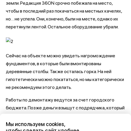
земли. Редакция 36ON срочно побежала на место,
чтобы в последний раз покачаться на местных качелях,
но… не успела. Они, конечно, были на месте, однако их
перетянули лентой. Остальное оборудование убрали.
Сейчас на объекте можно увидеть нагромождение
фундаментов, в которые были вмонтированы
деревянные столбы. Также осталась горка. На ней
гипотетически можно покататься, но мы категорически
не рекомендуем этого делать.
Работы по демонтажу ведутся за счет городского
бюджета. Позже деньги взыщут с подрядчика, который
установил «косячные» площадки. Им является компания
ПМК-38 из Кисловодска.
Мы используем cookies,
чтобы сделать сайт удобнее