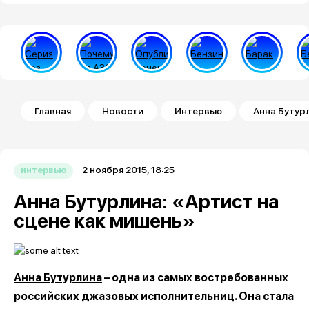
Строка навигации
Главная
Новости
Интервью
Анна Бутур
2 ноября 2015, 18:25
интервью
Анна Бутурлина: «Артист на
сцене как мишень»
Анна Бутурлина
– одна из самых востребованных
российских джазовых исполнительниц. Она стала