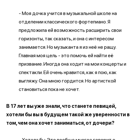
- Моя дочка учится в музыкальной школе на
отделении классического фортепиано. Я
предложила ей возможность расширить свои
горизонты, так сказать, и она с интересом
занимается. Но музыканта я из неё не ращу.
Главная моя цель - это помочь ей найти её
призвание. Иногда она ходит на мои концерты и
спектакли. Ей очень нравится, как я пою, как
выгляжу. Она мною гордится. Но артисткой
становиться пока не хочет.
В 17 лет вы уже знали, что станете певицей,
хотели бы вы в будущем такой же уверенности в
том, чем она хочет заниматься, от дочери?
- Хотела бы. Это вообще многое говорит о