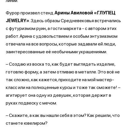
линий.
Фурор произвел стенд
Арины Авиловой «ГЛУПЕЦ
JEWELRY»
. Здесь образы Средневековья встречались
с футуризмом руин, а гости маркета - с автором этих
работ. Арина с удовольствием и особым энтузиазмом
отвечала на все вопросы, которые задавали ей люди,
заинтересованные её необычными украшениями.
– Создаю из воска то, как будет выглядеть изделие,
готовлю форму, а затем отливаю в металле. Это всё не
так сложно, как кажется, приходите на мой мастер-
класс или на полноценные курсы и тоже так сможете! –
агитирует она одну из девушек, которая держит в
руках подвеску с мечом.
– Скажите, а как вы нашли себя в этом? Как решили, что
станете ювелиром?