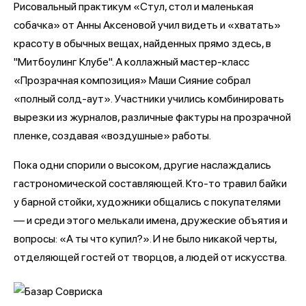
Рисовальный практикум «Стул, стол и маленькая
собачка» от Анны Аксеновой учил видеть и «хватать»
красоту в обычных вещах, найденных прямо здесь, в
"Митбоулинг Клубе". А коллажный мастер-класс
«Прозрачная композиция» Маши Сияние собрал
«полный солд-аут». Участники учились комбинировать
вырезки из журналов, различные фактуры на прозрачной
пленке, создавая «воздушные» работы.
Пока одни спорили о высоком, другие наслаждались
гастрономической составляющей. Кто-то травил байки
у барной стойки, художники общались с покупателями
— и среди этого мелькали имена, дружеские объятия и
вопросы: «А ты что купил?». И не было никакой черты,
отделяющей гостей от творцов, а людей от искусства.