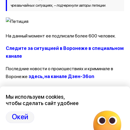
чрезвычайных ситуациях, – подчеркнули авторы петиции.
На данный момент ее подписали более 600 человек.
Следите за ситуацией в Воронеже в специальном
канале
Последние новости о происшествиях и криминале в
Воронеже
здесь, на канале Дзен-36on
Отзывы, эмоции, мнения, комментарии и обсуждения
Мы используем cookies,
происшествий в Воронеже и Воронежской области
на
чтобы сделать сайт удобнее
канале Дзен 36on
Окей
# Происшествия Воронеж
# Воронеж происшествия сегодня