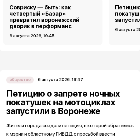
Совриску — быть: как
Петицию
четвертый «Базар»
покатуш
превратил воронежский
запусти
дворик в перформанс
6 августа 2
6 августа 2026, 19:45
6 августа 2026, 18:47
общество
Петицию о запрете ночных
покатушек на мотоциклах
запустили в Воронеже
Жители города создали петицию, в которой обратились
к мэрии и областному ГИБДД с просьбой ввести