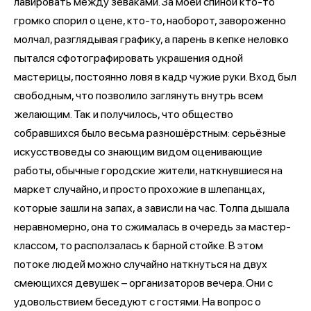
лавировать между зеваками. За моей спиной кто-то
громко спорил о цене, кто-то, наоборот, завороженно
молчал, разглядывая графику, а парень в кепке неловко
пытался сфотографировать украшения одной
мастерицы, постоянно ловя в кадр чужие руки. Вход был
свободным, что позволило заглянуть внутрь всем
желающим. Так и получилось, что общество
собравшихся было весьма разношёрстным: серьёзные
искусствоведы со знающим видом оценивающие
работы, обычные городские жители, наткнувшиеся на
маркет случайно, и просто прохожие в шлепанцах,
которые зашли на запах, а зависли на час. Толпа дышала
неравномерно, она то сжималась в очередь за мастер-
классом, то расползалась к барной стойке. В этом
потоке людей можно случайно наткнуться на двух
смеющихся девушек – организаторов вечера. Они с
удовольствием беседуют с гостями. На вопрос о