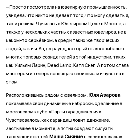
– Просто посмотрела на ювелирную промышленность,
увидела, что никто не делает того, что могу сделать я,
так и решила. Я училась в Ювелирном Цехе в Москве, а
также у нескольких частных известных ювелиров, не в
каком-то серьёзном, а среди таких же творческих
людей, как и я. Андеграунд, который стал колыбелью
многих топовых созидателей в этой индустрии, таких
как Уильям Ларин, Dead Lamb, Катя Снэп. А потом стала
мастером и теперь воплощаю свои мысли и чувства в
этом.
Расположившись рядом с ювелиром,
Юля Азарова
показывала свои динамичные наброски, сделанные в
московском клубе «Партитура движения».
Чувствовалось, как карандаш ловит движение,
застывшее в моменте, а пятна создают силуэты
танцующих людей.
Маша Сияние
в своих коллажах