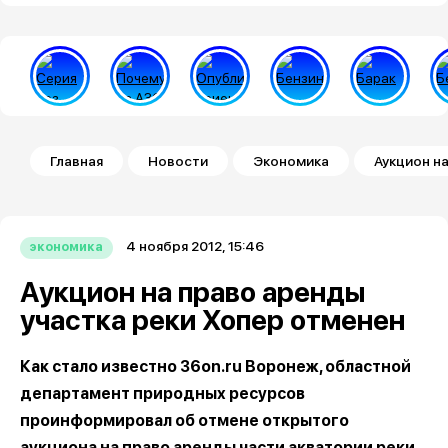
Строка навигации
Главная
Новости
Экономика
Аукцион н
4 ноября 2012, 15:46
экономика
Аукцион на право аренды
участка реки Хопер отменен
Как стало известно 36on.ru Воронеж, областной
департамент природных ресурсов
проинформировал об отмене открытого
аукциона на право аренды части акватории реки