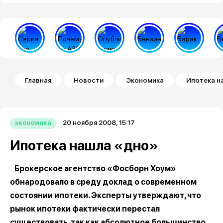
Строка навигации
Главная
Новости
Экономика
Ипотека н
20 ноября 2008, 15:17
экономика
Ипотека нашла «дно»
Брокерское агентство «Фосборн Хоум»
обнародовало в среду доклад о современном
состоянии ипотеки. Эксперты утверждают, что
рынок ипотеки фактически перестал
существовать, так как абсолютное большинство