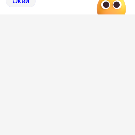
Окей
Отзывы, эмоции, мнения, комментарии и обсуждения
происшествий в Воронеже и Воронежской области
на
канале Дзен 36on
# Воронеж происшествия сегодня
# Происшествия Воронеж сегодня
# Происшествия Воронеж
# Воронеж происшествия
Редакция