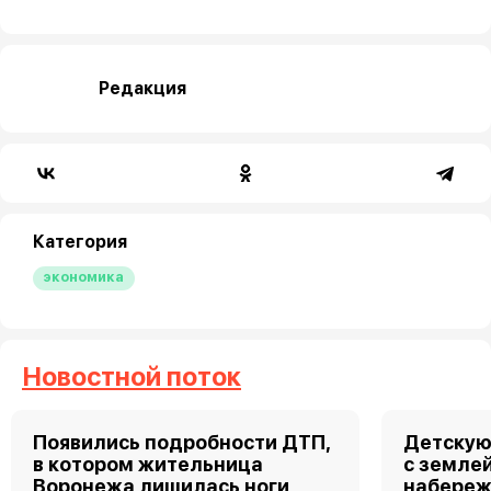
Редакция
Категория
экономика
Новостной поток
Появились подробности ДТП,
Детскую
в котором жительница
с земле
Воронежа лишилась ноги
набереж