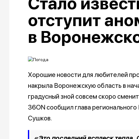
Стало извест
отступит ано
в Воронежско
Хорошие новости для любителей про
накрыла Воронежскую область в нача
градусный зной совсем скоро смени
36ON сообщил глава регионального
Сушков.
«Это последний всплеск тепла. 