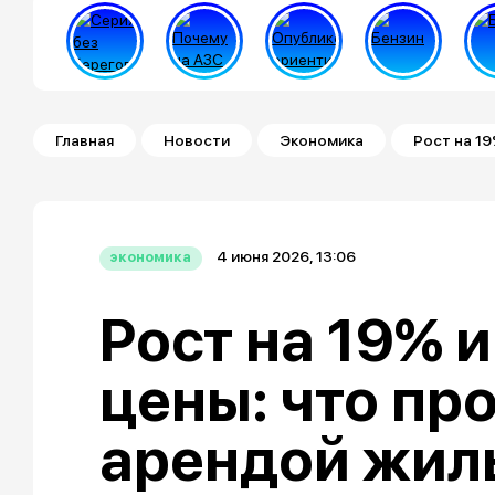
Строка навигации
Главная
Новости
Экономика
Рост на 19
4 июня 2026, 13:06
экономика
Рост на 19% и
цены: что пр
арендой жил