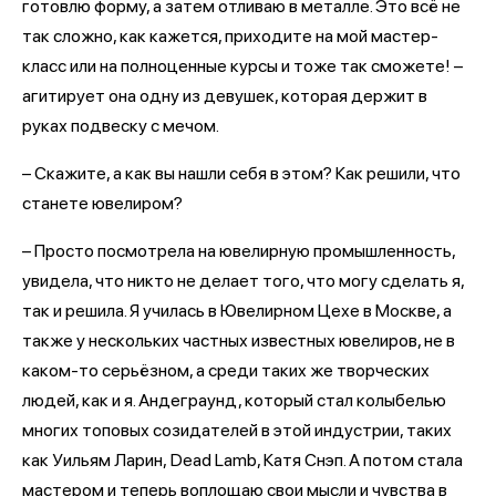
готовлю форму, а затем отливаю в металле. Это всё не
так сложно, как кажется, приходите на мой мастер-
класс или на полноценные курсы и тоже так сможете! –
агитирует она одну из девушек, которая держит в
руках подвеску с мечом.
– Скажите, а как вы нашли себя в этом? Как решили, что
станете ювелиром?
– Просто посмотрела на ювелирную промышленность,
увидела, что никто не делает того, что могу сделать я,
так и решила. Я училась в Ювелирном Цехе в Москве, а
также у нескольких частных известных ювелиров, не в
каком-то серьёзном, а среди таких же творческих
людей, как и я. Андеграунд, который стал колыбелью
многих топовых созидателей в этой индустрии, таких
как Уильям Ларин, Dead Lamb, Катя Снэп. А потом стала
мастером и теперь воплощаю свои мысли и чувства в