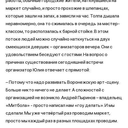
работы, обычные городские жители, наткнувшиеся на
маркет случайно, и просто прохожие в шлепанцах,
которые зашли на запах, а зависли на час. Толпа дышала
неравномерно, она то сжималась в очередь за мастер-
классом, то расползалась к барной стойке. В этом
потоке людей можно случайно наткнуться на двух
смеющихся девушек – организаторов вечера. Они с
удовольствием беседуют с гостями. На вопрос о
причинах существования сегодняшней встречи
организатор Юлия отвечает с прямотой:
– Потому что надо развивать Воронежскую арт-сцену.
Больше никто ничего не делает. А сложностей с
организацией не возникло. Андрей Пыринов – владельец
«Митбола» - просто написал нам «гоу делать». И мы
сделали. Мы уже четвёртый раз проводим маркет,
просто мы каждый раз в разных площадках проводим.