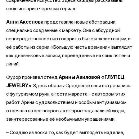
современное искусство. Здесь каждый рассказывал
свою историю через материал.
Анна Аксенова
представила новые абстракции,
специально созданные к маркету. Она с абсурдной
непосредственностью говорит о быте и экзистенции, и
её работы из серии «Большую часть времени» выглядят
как дневниковые записи, переведенные на язык пятен и
линий.
Фурор произвел стенд
Арины Авиловой «ГЛУПЕЦ
JEWELRY»
. Здесь образы Средневековья встречались
с футуризмом руин, а гости маркета - с автором этих
работ. Арина с удовольствием и особым энтузиазмом
отвечала на все вопросы, которые задавали ей люди,
заинтересованные её необычными украшениями.
– Создаю из воска то, как будет выглядеть изделие,