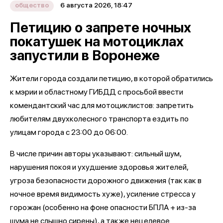
6 августа 2026, 18:47
общество
Петицию о запрете ночных
покатушек на мотоциклах
запустили в Воронеже
Жители города создали петицию, в которой обратились
к мэрии и областному ГИБДД с просьбой ввести
комендантский час для мотоциклистов: запретить
любителям двухколесного транспорта ездить по
улицам города с 23:00 до 06:00.
В числе причин авторы указывают: сильный шум,
нарушения покоя и ухудшение здоровья жителей,
угроза безопасности дорожного движения (так как в
ночное время видимость хуже), усиление стресса у
горожан (особенно на фоне опасности БПЛА + из-за
шума не слышно сирены), а также нецелевое