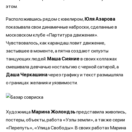
этом.
Расположившись рядом с ювелиром,
Юля Азарова
показывала свои динамичные наброски, сделанные в
московском клубе «Партитура движения».
Чувствовалось, как карандаш ловит движение,
застывшее в моменте, а пятна создают силуэты
танцующих людей.
Маша Сияние
в своих коллажах
смешивала девчачью ностальгию с черной сатирой, а
Даша Черкашина
через графику и текст размышляла
о границах желания и уязвимости.
Художница
Марина Жолондзь
представила живопись,
постеры, объекты, работа «Узлы земли», а также серии
«Перепуть», «Улица Свободы». В своих работах Марина