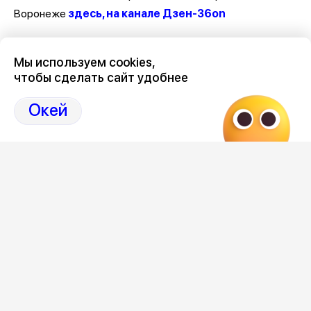
Воронеже
здесь, на канале Дзен-36on
Отзывы, эмоции, мнения, комментарии и обсуждения
Мы используем cookies,
происшествий в Воронеже и Воронежской области
на
чтобы сделать сайт удобнее
канале Дзен 36on
Окей
# Происшествия Воронеж
# Воронеж происшествия сегодня
# Происшествия Воронеж сегодня
# Воронеж происшествия
Редакция