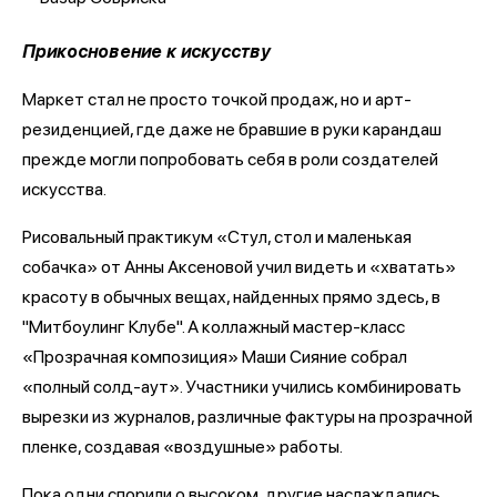
Прикосновение к искусству
Маркет стал не просто точкой продаж, но и арт-
резиденцией, где даже не бравшие в руки карандаш
прежде могли попробовать себя в роли создателей
искусства.
Рисовальный практикум «Стул, стол и маленькая
собачка» от Анны Аксеновой учил видеть и «хватать»
красоту в обычных вещах, найденных прямо здесь, в
"Митбоулинг Клубе". А коллажный мастер-класс
«Прозрачная композиция» Маши Сияние собрал
«полный солд-аут». Участники учились комбинировать
вырезки из журналов, различные фактуры на прозрачной
пленке, создавая «воздушные» работы.
Пока одни спорили о высоком, другие наслаждались