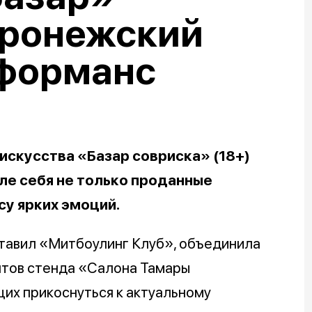
оронежский
рформанс
искусства «Базар совриска» (18+)
ле себя не только проданные
су ярких эмоций.
ставил «Митбоулинг Клуб», объединила
нтов стенда «Салона Тамары
их прикоснуться к актуальному