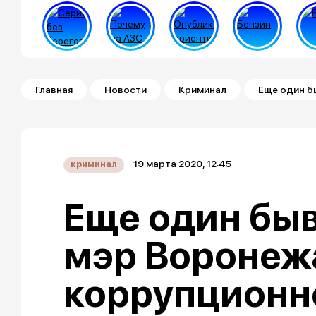
Строка навигации
Главная
Новости
Криминал
Еще один б
19 марта 2020, 12:45
криминал
Еще один бы
мэр Воронеж
коррупционн