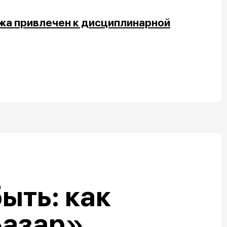
жа привлечен к дисциплинарной
ыть: как
Базар»