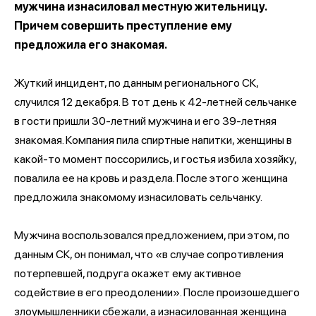
мужчина изнасиловал местную жительницу.
Причем совершить преступление ему
предложила его знакомая.
Жуткий инцидент, по данным регионального СК,
случился 12 декабря. В тот день к 42-летней сельчанке
в гости пришли 30-летний мужчина и его 39-летняя
знакомая. Компания пила спиртные напитки, женщины в
какой-то момент поссорились, и гостья избила хозяйку,
повалила ее на кровь и раздела. После этого женщина
предложила знакомому изнасиловать сельчанку.
Мужчина воспользовался предложением, при этом, по
данным СК, он понимал, что «в случае сопротивления
потерпевшей, подруга окажет ему активное
содействие в его преодолении». После произошедшего
злоумышленники сбежали, а изнасилованная женщина