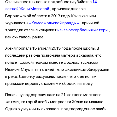
Стали известны новые подробности убийства
14-
летней Жени Мозговой
, произошедшего в
Воронежской области в 2013 году. Как выяснили
журналисты
«Комсомольской правды»
, причиной
трагедии стал не конфликт
из-за оскорбления матери
,
как считалось ранее.
Женя пропала 15 апреля 2013 года после школы. В
последний раз она позвонила матери и сказала, что
пойдет домой пешком вместе с одноклассником
Иваном. Спустя пять дней тело школьницы обнаружили
в реке. Девочку задушили, после чего к ее ногам
привязали веревку с камнем и сбросили в воду.
Поначалу подозрения пали на 21-летнего местного
жителя, который якобы мог увезти Женю на машине.
Однако у мужчины оказалось подтвержденное алиби.