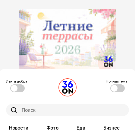
Лента добра
Ночная тема
Новости
Фото
Еда
Бизнес