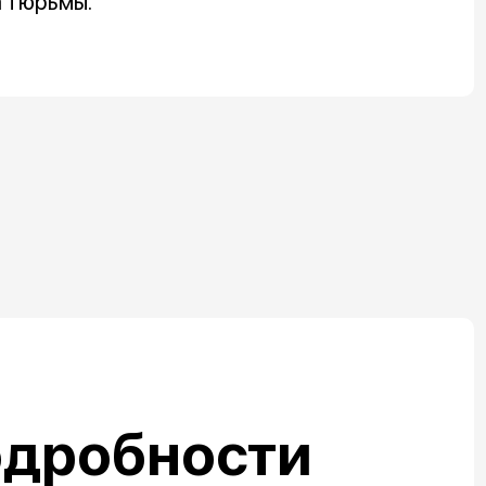
а тюрьмы.
одробности