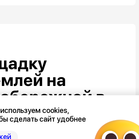
щадку
емлей на
набережной в
используем cookies,
бы сделать сайт удобнее
кей