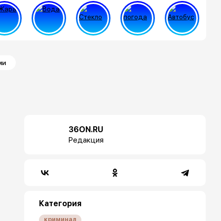
ми
36ON.RU
Редакция
Категория
криминал