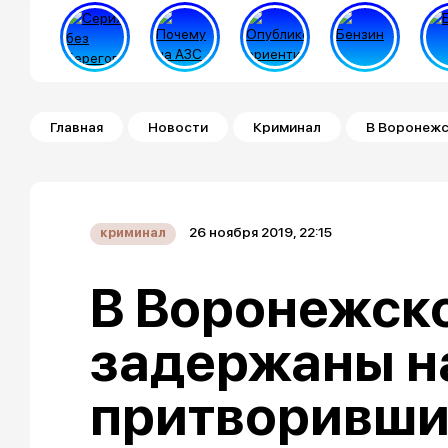
Строка навигации
Главная
Новости
Криминал
В Воронежс
26 ноября 2019, 22:15
криминал
В Воронежск
задержаны н
притворивши