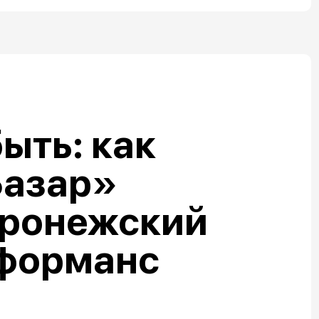
ыть: как
Базар»
оронежский
рформанс