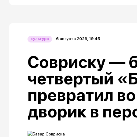
6 августа 2026, 19:45
культура
Совриску — б
четвертый «
превратил в
дворик в пе